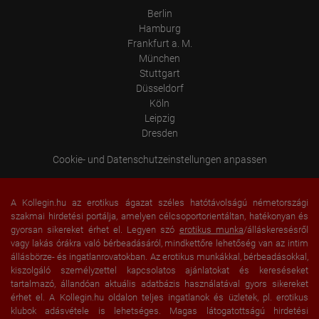
Berlin
Hamburg
Frankfurt a. M.
München
Stuttgart
Düsseldorf
Köln
Leipzig
Dresden
Cookie- und Datenschutzeinstellungen anpassen
A Kollegin.hu az erotikus ágazat széles hatótávolságú németországi
szakmai hirdetési portálja, amelyen célcsoportorientáltan, hatékonyan és
gyorsan sikereket érhet el. Legyen szó
erotikus munka
/álláskeresésről
vagy lakás órákra való bérbeadásáról, mindkettőre lehetőség van az intim
állásbörze- és ingatlanrovatokban. Az erotikus munkákkal, bérbeadásokkal,
kiszolgáló személyzettel kapcsolatos ajánlatokat és kereséseket
tartalmazó, állandóan aktuális adatbázis használatával gyors sikereket
érhet el. A Kollegin.hu oldalon teljes ingatlanok és üzletek, pl. erotikus
klubok adásvétele is lehetséges. Magas látogatottságú hirdetési