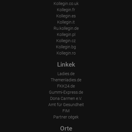
How long did the visitor stay?
Kollegin.co.uk
Kollegin.fr
Place of processing:
European Union & USA
Kollegin.es
Kollegin.it
Ru.kollegin.de
Kollegin.pl
Kollegin.cz
Kollegin.bg
Kollegin.ro
Linkek
Ladies.de
Themenladies.de
FKK24.de
Gummi-Express.de
Dona Carmen e.V.
Amt für Gesundheit
FIM
Partner cégek
Orte