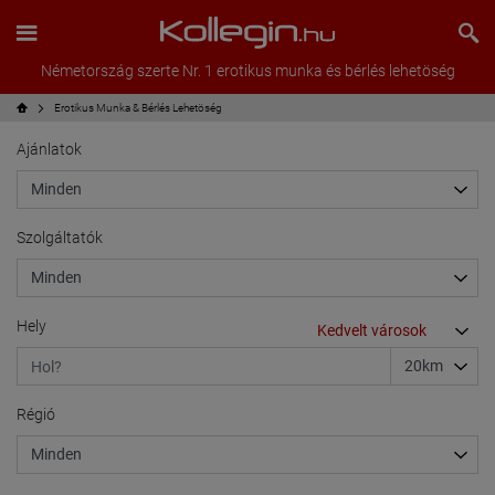
Németország szerte Nr. 1 erotikus munka és bérlés lehetöség
Erotikus Munka & Bérlés Lehetöség
Ajánlatok
Szolgáltatók
Hely
Régió