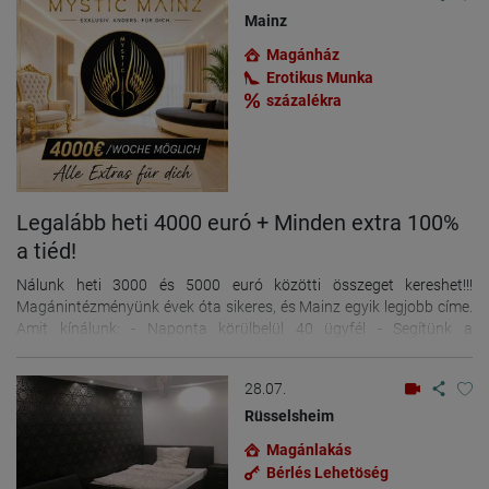
Mainz
Magánház
Erotikus Munka
százalékra
Legalább heti 4000 euró + Minden extra 100%
a tiéd!
Nálunk heti 3000 és 5000 euró közötti összeget kereshet!!!
Magánintézményünk évek óta sikeres, és Mainz egyik legjobb címe.
Amit kínálunk: - Naponta körülbelül 40 ügyfél - Segítünk a
papírmunkában - Internet (Wi-Fi) - Professzionális fotók - Minden
munkaeszköz (törölközők, óvszerek, fertőtlenítőszer stb.) -
28.07.
Mosógép/szárítógép - Hálószobák - Zárható szekrény a személyes
holmijainak - Házvezetőnő, aki koordinálja az időpontokat -
Rüsselsheim
Hirdetési lehetőség - Bevásárlási lehetőségek és Western Union a
Magánlakás
közelben - Maximum 6 lány a házban - Videómegfigyelés a házban
Bérlés Lehetöség
az Ön biztonsága érdekében Beszélünk: németül, angolul, lengyelül,