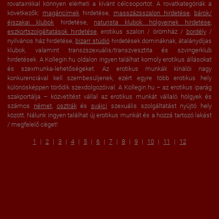
rovatainkkal könnyen elérheti a kívánt célcsoportot. A rovatkategóriák a
következők:
magáncímek
hirdetése,
masszázsszalon hirdetése
,
bárok/
éjszakai klubok
hirdetése,
naturista klubok hölgyeinek hirdetése
,
eszkortszolgáltatások hirdetése
, erotikus szalon / örömház /
bordély
/
nyilvános ház hirdetése,
bizarr stúdió
hirdetések domináknak, átalánydíjas
klubok, valamint transzszexuális/transzvesztita és szvingerklub
hirdetések. A Kollegin.hu oldalon ingyen találhat komoly erotikus állásokat
és szexmunka-lehetőségeket. Az erotikus munkák kínálói nagy
konkurenciával kell szembesüljenek, ezért egyre több erotikus hely
különösképpen törődik szexdolgozóival. A Kollegin.hu – az erotikus iparág
szakportálja – közvetítést vállal az erotikus munkát vállaló hölgyek és
számos
német
,
osztrák
és
svájci
szexuális szolgáltatást nyújtó hely
között. Nálunk ingyen találhat új erotikus munkát és a hozzá tartozó lakást
/ megfelelő céget!
1
2
3
4
5
6
7
8
9
10
11
12