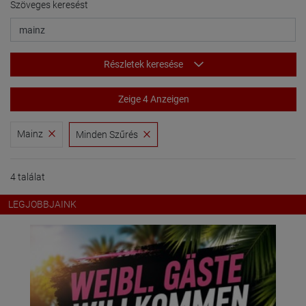
Szöveges keresést
Részletek keresése
Zeige 4 Anzeigen
Mainz
Minden Szűrés
4 találat
LEGJOBBJAINK