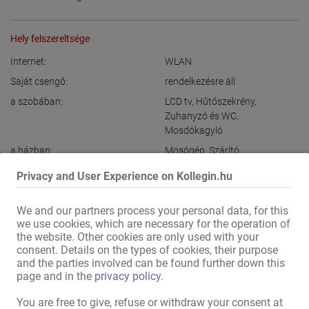
Hely felszereltsége
Internet:
WLAN
Saját csengő:
rendelkezésre áll
a szobában:
LCD tv
,
Hűtőszekrény
,
Zuhanyzó és WC
,
Mosdókagyló
a házban:
Mosógép
,
Szárító
,
Tartózkodási/nappali helyiség
Privacy and User Experience on Kollegin.hu
tévével
,
külön vendég WC
,
Tartózkodási/nappali helyiség
We and our partners process your personal data, for this
Konyha:
Beépített konyha
,
ülőbútorral
we use cookies, which are necessary for the operation of
és asztallal
,
közös használat
the website. Other cookies are only used with your
Fürdőszoba:
egyedüli használat
consent. Details on the types of cookies, their purpose
and the parties involved can be found further down this
Külső megjelenés / bejárat:
diszkrét ház
,
diszkrét bejárat
page and in the
privacy policy
.
Női parkolóhely:
rendelkezésre áll
,
saját
You are free to give, refuse or withdraw your consent at
Vendég parkolóhely:
rendelkezésre áll
,
saját