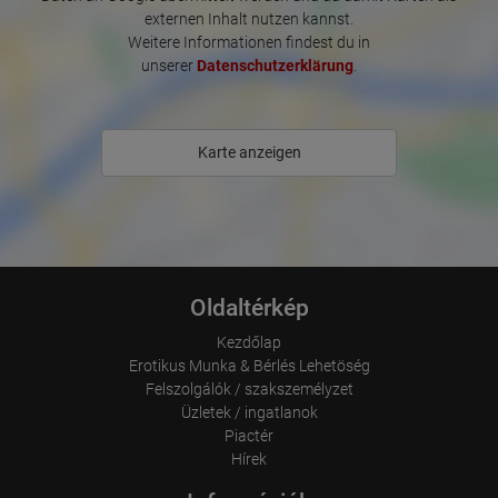
Where did the visitor go? Did he click on other pages of the
externen Inhalt nutzen kannst.
portal or did he leave it completely?
Weitere Informationen findest du in
How long did the visitor stay?
unserer
Datenschutzerklärung
.
Place of processing:
European Union & USA
Karte anzeigen
Oldaltérkép
Kezdőlap
Erotikus Munka & Bérlés Lehetöség
Felszolgálók / szakszemélyzet
Üzletek / ingatlanok
Piactér
Hírek