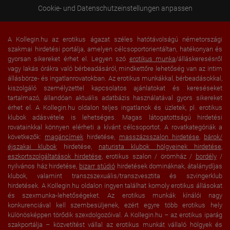
Cookie- und Datenschutzeinstellungen anpassen
A Kollegin.hu az erotikus ágazat széles hatótávolságú németországi
szakmai hirdetési portálja, amelyen célcsoportorientáltan, hatékonyan és
gyorsan sikereket érhet el. Legyen szó
erotikus munka
/álláskeresésről
vagy lakás órákra való bérbeadásáról, mindkettőre lehetőség van az intim
állásbörze- és ingatlanrovatokban. Az erotikus munkákkal, bérbeadásokkal,
kiszolgáló személyzettel kapcsolatos ajánlatokat és kereséseket
tartalmazó, állandóan aktuális adatbázis használatával gyors sikereket
érhet el. A Kollegin.hu oldalon teljes ingatlanok és üzletek, pl. erotikus
klubok adásvétele is lehetséges. Magas látogatottságú hirdetési
rovatainkkal könnyen elérheti a kívánt célcsoportot. A rovatkategóriák a
következők:
magáncímek
hirdetése,
masszázsszalon hirdetése
,
bárok/
éjszakai klubok
hirdetése,
naturista klubok hölgyeinek hirdetése
,
eszkortszolgáltatások hirdetése
, erotikus szalon / örömház /
bordély
/
nyilvános ház hirdetése,
bizarr stúdió
hirdetések domináknak, átalánydíjas
klubok, valamint transzszexuális/transzvesztita és szvingerklub
hirdetések. A Kollegin.hu oldalon ingyen találhat komoly erotikus állásokat
és szexmunka-lehetőségeket. Az erotikus munkák kínálói nagy
konkurenciával kell szembesüljenek, ezért egyre több erotikus hely
különösképpen törődik szexdolgozóival. A Kollegin.hu – az erotikus iparág
szakportálja – közvetítést vállal az erotikus munkát vállaló hölgyek és