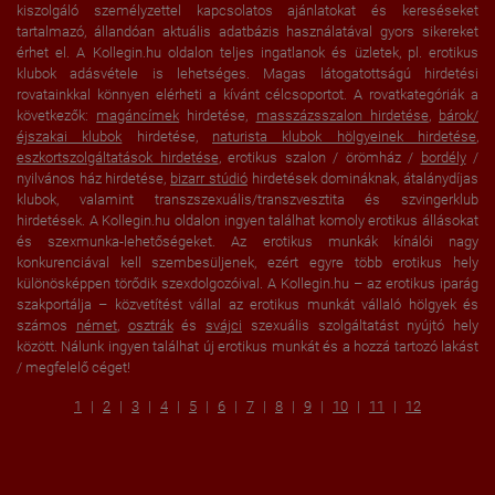
kiszolgáló személyzettel kapcsolatos ajánlatokat és kereséseket
tartalmazó, állandóan aktuális adatbázis használatával gyors sikereket
érhet el. A Kollegin.hu oldalon teljes ingatlanok és üzletek, pl. erotikus
klubok adásvétele is lehetséges. Magas látogatottságú hirdetési
rovatainkkal könnyen elérheti a kívánt célcsoportot. A rovatkategóriák a
következők:
magáncímek
hirdetése,
masszázsszalon hirdetése
,
bárok/
éjszakai klubok
hirdetése,
naturista klubok hölgyeinek hirdetése
,
eszkortszolgáltatások hirdetése
, erotikus szalon / örömház /
bordély
/
nyilvános ház hirdetése,
bizarr stúdió
hirdetések domináknak, átalánydíjas
klubok, valamint transzszexuális/transzvesztita és szvingerklub
hirdetések. A Kollegin.hu oldalon ingyen találhat komoly erotikus állásokat
és szexmunka-lehetőségeket. Az erotikus munkák kínálói nagy
konkurenciával kell szembesüljenek, ezért egyre több erotikus hely
különösképpen törődik szexdolgozóival. A Kollegin.hu – az erotikus iparág
szakportálja – közvetítést vállal az erotikus munkát vállaló hölgyek és
számos
német
,
osztrák
és
svájci
szexuális szolgáltatást nyújtó hely
között. Nálunk ingyen találhat új erotikus munkát és a hozzá tartozó lakást
/ megfelelő céget!
1
2
3
4
5
6
7
8
9
10
11
12