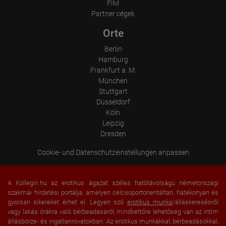
Language
FIM
Operating system
Partner cégek
Device (PC, tablet PC or smartphone)
Browser and any add-ons used
Orte
Resolution of the computer
Visitor source (Facebook, search engine, or referring website)
Berlin
Which files were downloaded?
Which videos were watched?
Hamburg
Were any advertising banners clicked?
Frankfurt a. M.
Where did the visitor go? Did he click on other pages of the
München
portal or did he leave it completely?
Stuttgart
How long did the visitor stay?
Düsseldorf
Place of processing:
Köln
European Union & USA
Leipzig
Dresden
Cookie- und Datenschutzeinstellungen anpassen
A Kollegin.hu az erotikus ágazat széles hatótávolságú németországi
szakmai hirdetési portálja, amelyen célcsoportorientáltan, hatékonyan és
gyorsan sikereket érhet el. Legyen szó
erotikus munka
/álláskeresésről
vagy lakás órákra való bérbeadásáról, mindkettőre lehetőség van az intim
állásbörze- és ingatlanrovatokban. Az erotikus munkákkal, bérbeadásokkal,