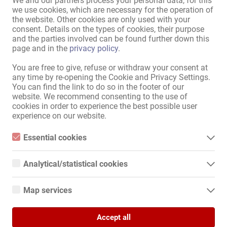
We and our partners process your personal data, for this
we use cookies, which are necessary for the operation of
the website. Other cookies are only used with your
A hirdetések piacára
consent. Details on the types of cookies, their purpose
and the parties involved can be found further down this
page and in the
privacy policy
.
Oldaltérkép
You are free to give, refuse or withdraw your consent at
Kezdőlap
any time by re-opening the Cookie and Privacy Settings.
Erotikus Munka & Bérlés Lehetöség
You can find the link to do so in the footer of our
Felszolgálók / szakszemélyzet
website. We recommend consenting to the use of
cookies in order to experience the best possible user
Üzletek / ingatlanok
experience on our website.
Piactér
Hírek
Essential cookies
Információk
Essential cookies are all cookies necessary for the operation of
the website by enabling basic functions. The website cannot
Hirdetés
Analytical/statistical cookies
function properly without these cookies.
Kapcsolat
Analytical or statistical cookies are cookies that are used to
Impresszum
analyze website usage and create anonymized access statistics.
Map services
They help website owners understand how visitors interact with
Adatvédelmi Irányelvek
websites by collecting and reporting information anonymously.
Google Maps
Banner
Accept all
When you use Google Maps on our website, information about
Nemzetközi
Google Analytics