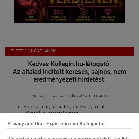
ÜZLETEK / INGATLANOK
Kedves Kollegin.hu-látogató!
Az általad indított keresés, sajnos, nem
eredményezett hirdetést.
Kérjük, próbálkozz a következő módon:
Válassz ki egy másik helységet vagy régiót
Bővítsd ki a keresett körzetet
Módosíts vagy távolíts el bizonyos szűrési opciókat
Privacy and User Experience on Kollegin.hu
Köszönjük megértésedet, és további sok sikert kívánunk a
Kollegin.hu oldal használatához!