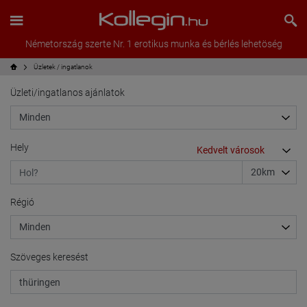
Németország szerte Nr. 1 erotikus munka és bérlés lehetöség
Üzletek / ingatlanok
Üzleti/ingatlanos ajánlatok
Hely
Régió
Szöveges keresést