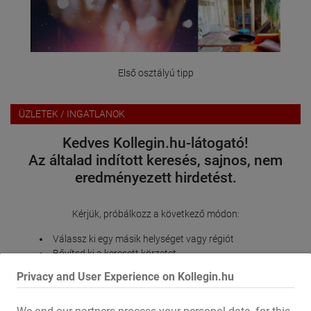
Első osztályú tipp
ÜZLETEK / INGATLANOK
Kedves Kollegin.hu-látogató!
Az általad indított keresés, sajnos, nem
eredményezett hirdetést.
Kérjük, próbálkozz a következő módon:
Válassz ki egy másik helységet vagy régiót
Bővítsd ki a keresett körzetet
Módosíts vagy távolíts el bizonyos szűrési opciókat
Privacy and User Experience on Kollegin.hu
Köszönjük megértésedet, és további sok sikert kívánunk a
Kollegin.hu oldal használatához!