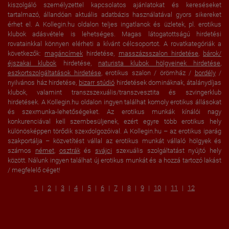
kiszolgáló személyzettel kapcsolatos ajánlatokat és kereséseket
tartalmazó, állandóan aktuális adatbázis használatával gyors sikereket
érhet el. A Kollegin.hu oldalon teljes ingatlanok és üzletek, pl. erotikus
klubok adásvétele is lehetséges. Magas látogatottságú hirdetési
rovatainkkal könnyen elérheti a kívánt célcsoportot. A rovatkategóriák a
következők:
magáncímek
hirdetése,
masszázsszalon hirdetése
,
bárok/
éjszakai klubok
hirdetése,
naturista klubok hölgyeinek hirdetése
,
eszkortszolgáltatások hirdetése
, erotikus szalon / örömház /
bordély
/
nyilvános ház hirdetése,
bizarr stúdió
hirdetések domináknak, átalánydíjas
klubok, valamint transzszexuális/transzvesztita és szvingerklub
hirdetések. A Kollegin.hu oldalon ingyen találhat komoly erotikus állásokat
és szexmunka-lehetőségeket. Az erotikus munkák kínálói nagy
konkurenciával kell szembesüljenek, ezért egyre több erotikus hely
különösképpen törődik szexdolgozóival. A Kollegin.hu – az erotikus iparág
szakportálja – közvetítést vállal az erotikus munkát vállaló hölgyek és
számos
német
,
osztrák
és
svájci
szexuális szolgáltatást nyújtó hely
között. Nálunk ingyen találhat új erotikus munkát és a hozzá tartozó lakást
/ megfelelő céget!
1
2
3
4
5
6
7
8
9
10
11
12