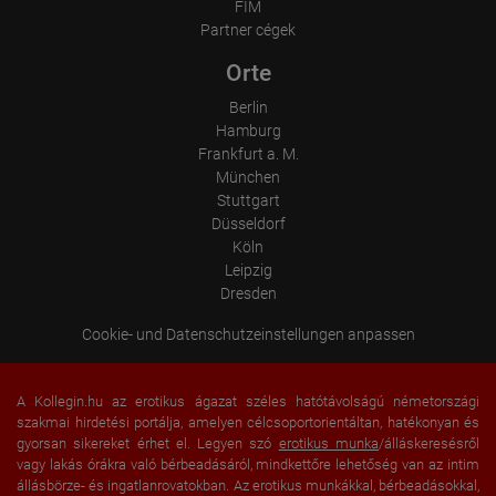
Language
FIM
Operating system
Partner cégek
Device (PC, tablet PC or smartphone)
Browser and any add-ons used
Orte
Resolution of the computer
Visitor source (Facebook, search engine, or referring website)
Berlin
Which files were downloaded?
Which videos were watched?
Hamburg
Were any advertising banners clicked?
Frankfurt a. M.
Where did the visitor go? Did he click on other pages of the
München
portal or did he leave it completely?
Stuttgart
How long did the visitor stay?
Düsseldorf
Place of processing:
Köln
European Union & USA
Leipzig
Dresden
Cookie- und Datenschutzeinstellungen anpassen
A Kollegin.hu az erotikus ágazat széles hatótávolságú németországi
szakmai hirdetési portálja, amelyen célcsoportorientáltan, hatékonyan és
gyorsan sikereket érhet el. Legyen szó
erotikus munka
/álláskeresésről
vagy lakás órákra való bérbeadásáról, mindkettőre lehetőség van az intim
állásbörze- és ingatlanrovatokban. Az erotikus munkákkal, bérbeadásokkal,