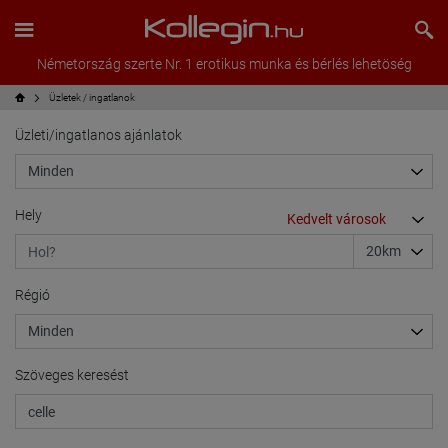
Németország szerte Nr. 1 erotikus munka és bérlés lehetöség
Üzletek / ingatlanok
Üzleti/ingatlanos ajánlatok
Hely
Régió
Szöveges keresést