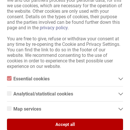
We and our partners process your personal data, for this
we use cookies, which are necessary for the operation of
the website. Other cookies are only used with your
A hirdetések piacára
consent. Details on the types of cookies, their purpose
and the parties involved can be found further down this
page and in the
privacy policy
.
Oldaltérkép
You are free to give, refuse or withdraw your consent at
Kezdőlap
any time by re-opening the Cookie and Privacy Settings.
Erotikus Munka & Bérlés Lehetöség
You can find the link to do so in the footer of our
Felszolgálók / szakszemélyzet
website. We recommend consenting to the use of
cookies in order to experience the best possible user
Üzletek / ingatlanok
experience on our website.
Piactér
Hírek
Essential cookies
Információk
Essential cookies are all cookies necessary for the operation of
the website by enabling basic functions. The website cannot
Hirdetés
Analytical/statistical cookies
function properly without these cookies.
Kapcsolat
Analytical or statistical cookies are cookies that are used to
Impresszum
analyze website usage and create anonymized access statistics.
Map services
They help website owners understand how visitors interact with
Adatvédelmi Irányelvek
websites by collecting and reporting information anonymously.
Google Maps
Banner
Accept all
When you use Google Maps on our website, information about
Nemzetközi
Google Analytics