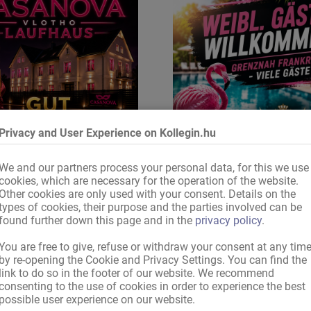
Privacy and User Experience on Kollegin.hu
We and our partners process your personal data, for this we use
cookies, which are necessary for the operation of the website.
Hölgy vendégek részér
Other cookies are only used with your consent. Details on the
types of cookies, their purpose and the parties involved can be
found further down this page and in the
privacy policy
.
You are free to give, refuse or withdraw your consent at any tim
Kedves Kollegin.hu-látogató!
by re-opening the Cookie and Privacy Settings. You can find the
ad indított keresés, sajnos, nem eredményezett h
link to do so in the footer of our website. We recommend
consenting to the use of cookies in order to experience the best
possible user experience on our website.
Kérjük, próbálkozz a következő módon: