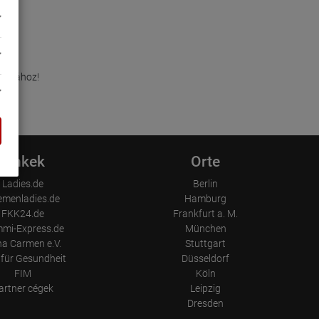
álatához!
Linkek
Orte
Ladies.de
Berlin
emenladies.de
Hamburg
FKK24.de
Frankfurt a. M.
mi-Express.de
München
a Carmen e.V.
Stuttgart
für Gesundheit
Düsseldorf
FIM
Köln
artner cégek
Leipzig
Dresden