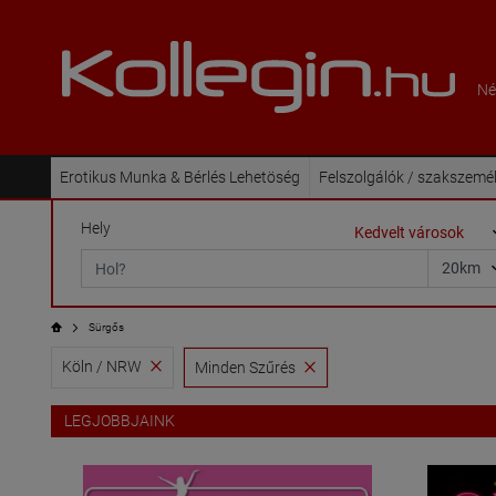
Né
Erotikus Munka & Bérlés Lehetöség
Felszolgálók / szakszemé
Hely
Sürgős
Köln / NRW
Minden Szűrés
LEGJOBBJAINK