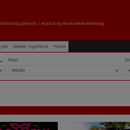
metország szerte Nr. 1 erotikus munka és bérlés lehetöség
lyzet
Üzletek / ingatlanok
Piactér
Régió
Sz