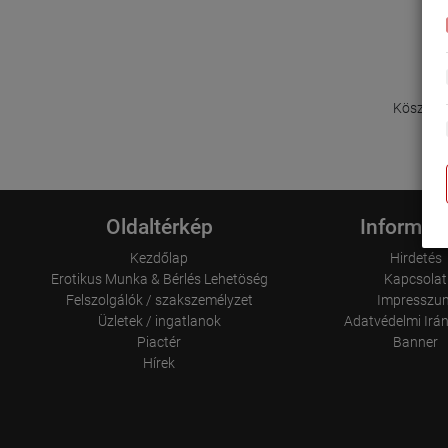
Köszönjü
Oldaltérkép
Informác
Kezdőlap
Hirdetés
Erotikus Munka & Bérlés Lehetöség
Kapcsolat
Felszolgálók / szakszemélyzet
Impresszu
Üzletek / ingatlanok
Adatvédelmi Irá
Piactér
Banner
Hírek