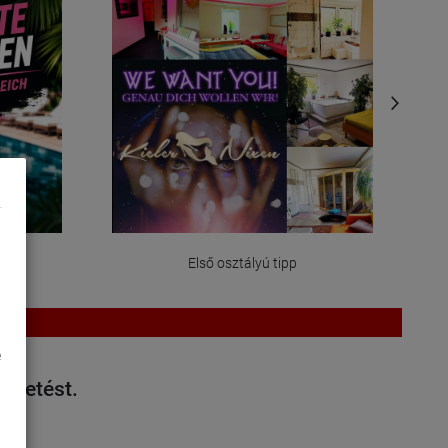
e
Első osztályú tipp
e
irdetést.