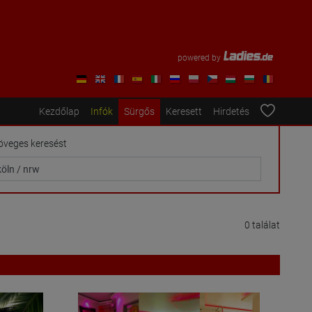
powered by
Kezdőlap
Infók
Sürgős
Keresett
Hirdetés
öveges keresést
0 találat