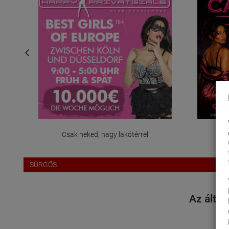
Csak neked, nagy lakótérrel
SÜRGŐS
Az által