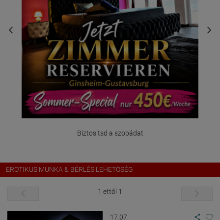
Biztositsd a szobádat
EROTIKUS MUNKA & BÉRLÉS LEHETÖSÉG
1 ettől 1
17.07.