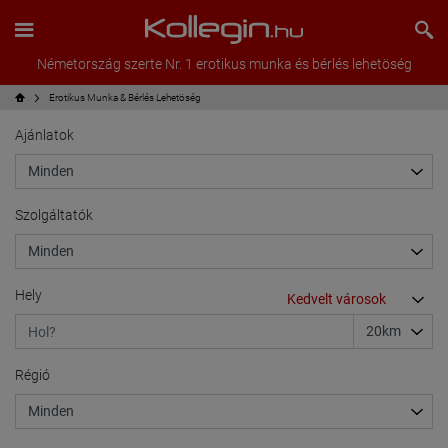
Németország szerte Nr. 1 erotikus munka és bérlés lehetöség
Erotikus Munka & Bérlés Lehetöség
Ajánlatok
Szolgáltatók
Hely
Régió