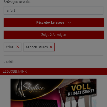
Szöveges keresést
Részletek keresése
Zeige 2 Anzeigen
Erfurt
Minden Szűrés
2 találat
LEGJOBBJAINK