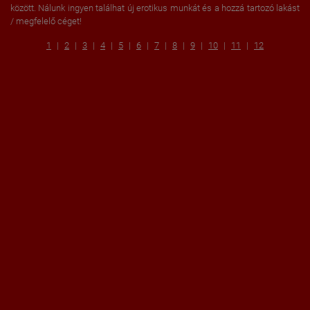
között. Nálunk ingyen találhat új erotikus munkát és a hozzá tartozó lakást
/ megfelelő céget!
1
2
3
4
5
6
7
8
9
10
11
12