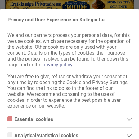
Privacy and User Experience on Kollegin.hu
We and our partners process your personal data, for this
we use cookies, which are necessary for the operation of
the website. Other cookies are only used with your
consent. Details on the types of cookies, their purpose
1 ettől 1
and the parties involved can be found further down this
page and in the
privacy policy
.
You are free to give, refuse or withdraw your consent at
Oldaltérkép
any time by re-opening the Cookie and Privacy Settings.
You can find the link to do so in the footer of our
Kezdőlap
website. We recommend consenting to the use of
Erotikus Munka & Bérlés Lehetöség
cookies in order to experience the best possible user
Felszolgálók / szakszemélyzet
experience on our website.
Üzletek / ingatlanok
Piactér
Essential cookies
Hírek
Essential cookies are all cookies necessary for the operation of
the website by enabling basic functions. The website cannot
Információk
Analytical/statistical cookies
function properly without these cookies.