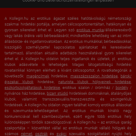
A Kollegin.hu az erotikus ágazat széles hatótávolságú németországi
szakmai hirdetési portálja, amelyen célcsoportorientáltan, hatékonyan és
gyorsan sikereket érhet el. Legyen szó
erotikus munka
/álláskeresésről
vagy lakás órákra való bérbeadásáról, mindkettőre lehetőség van az intim
állásbörze- és ingatlanrovatokban. Az erotikus munkákkal, bérbeadásokkal,
kiszolgáló személyzettel kapcsolatos ajánlatokat és kereséseket
tartalmazó, állandóan aktuális adatbázis használatával gyors sikereket
érhet el. A Kollegin.hu oldalon teljes ingatlanok és üzletek, pl. erotikus
klubok adásvétele is lehetséges. Magas látogatottságú hirdetési
rovatainkkal könnyen elérheti a kívánt célcsoportot. A rovatkategóriák a
következők:
magáncímek
hirdetése,
masszázsszalon hirdetése
,
bárok/
éjszakai klubok
hirdetése,
naturista klubok hölgyeinek hirdetése
,
eszkortszolgáltatások hirdetése
, erotikus szalon / örömház /
bordély
/
nyilvános ház hirdetése,
bizarr stúdió
hirdetések domináknak, átalánydíjas
klubok, valamint transzszexuális/transzvesztita és szvingerklub
hirdetések. A Kollegin.hu oldalon ingyen találhat komoly erotikus állásokat
és szexmunka-lehetőségeket. Az erotikus munkák kínálói nagy
konkurenciával kell szembesüljenek, ezért egyre több erotikus hely
különösképpen törődik szexdolgozóival. A Kollegin.hu – az erotikus iparág
szakportálja – közvetítést vállal az erotikus munkát vállaló hölgyek és
számos
német
,
osztrák
és
svájci
szexuális szolgáltatást nyújtó hely