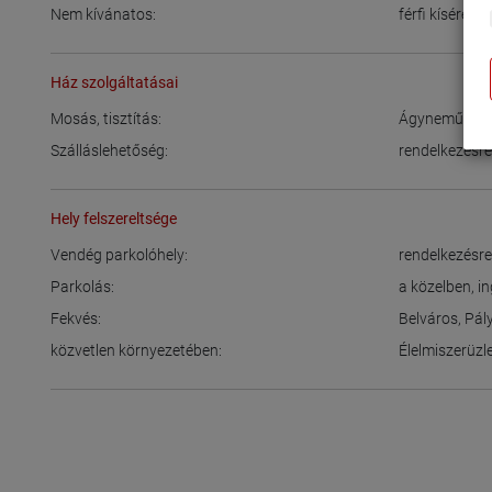
Nem kívánatos:
férfi kíséret
Ház szolgáltatásai
Mosás, tisztítás:
Ágynemű rend
Szálláslehetőség:
rendelkezésre 
Hely felszereltsége
Vendég parkolóhely:
rendelkezésre 
Parkolás:
a közelben
,
i
Fekvés:
Belváros
,
Pál
közvetlen környezetében:
Élelmiszerüzl