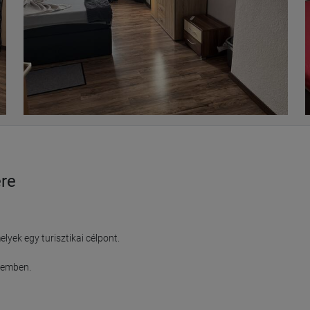
ére
ek egy turisztikai célpont.

zemben.
