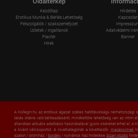
Oldaltérkép
Informác
Kezdőlap
Hirdetés
Erotikus Munka & Bérlés Lehetöség
Kapcsolat
Felszolgálók / szakszemélyzet
Impresszu
Üzletek / ingatlanok
Adatvédelmi Irá
Piactér
Banner
Hírek
A Kollegin.hu az erotikus ágazat széles hatótávolságú németországi s
lakás órákra való bérbeadásáról, mindkettőre lehetőség van az intim á
állandóan aktuális adatbázis használatával gyors sikereket érhet el. A K
a kívánt célcsoportot. A rovatkategóriák a következők:
magáncímek
hi
szalon / örömház /
bordély
/ nyilvános ház hirdetése,
bizarr stúdió
hirde