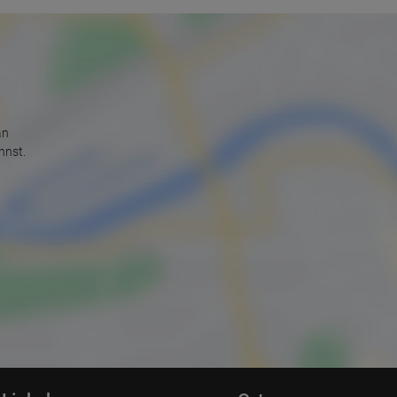
an
nnst.