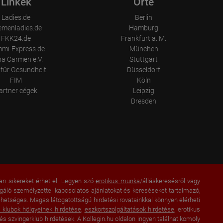
Linkek
Orte
Ladies.de
Berlin
emenladies.de
Hamburg
FKK24.de
Frankfurt a. M.
mi-Express.de
München
a Carmen e.V.
Stuttgart
für Gesundheit
Düsseldorf
FIM
Köln
artner cégek
Leipzig
Dresden
an sikereket érhet el. Legyen szó
erotikus munka
/álláskeresésről vagy
lgáló személyzettel kapcsolatos ajánlatokat és kereséseket tartalmazó,
 lehetséges. Magas látogatottságú hirdetési rovatainkkal könnyen elérheti
a klubok hölgyeinek hirdetése
,
eszkortszolgáltatások hirdetése
, erotikus
és szvingerklub hirdetések. A Kollegin.hu oldalon ingyen találhat komoly