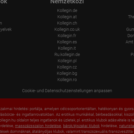
iók
Nemzetközi
Kollegin.de
Kollegin.at
Th
m
Kollegin.ch
nyelvek
Kollegin.co.uk
Gum
Kollegin.fr
Don
Kollegin.es
Amt 
Kollegin.it
Ru.kollegin.de
P
Kollegin.pl
Kollegin.cz
Kollegin.bg
Kollegin.ro
Cookie- und Datenschutzeinstellungen anpassen
zakmai hirdetési portálja, amelyen célcsoportorientáltan, hatékonyan és gyors
llásbörze- és ingatlanrovatokban. Az erotikus munkákkal, bérbeadásokkal, kiszo
ollegin.hu oldalon teljes ingatlanok és üzletek, pl. erotikus klubok adásvétele is
rdetése,
masszázsszalon hirdetése
,
bárok/éjszakai klubok
hirdetése,
naturist
tések domináknak, átalánydíjas klubok, valamint transzszexuális/transzvesztita 