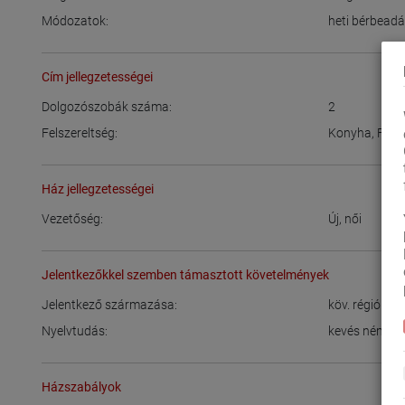
Módozatok:
heti bérbead
Cím jellegzetességei
Dolgozószobák száma:
2
Felszereltség:
Konyha
,
Fürd
Ház jellegzetességei
Vezetőség:
Új
,
női
Jelentkezőkkel szemben támasztott követelmények
Jelentkező származása:
köv. régióból:
Nyelvtudás:
kevés német
Házszabályok