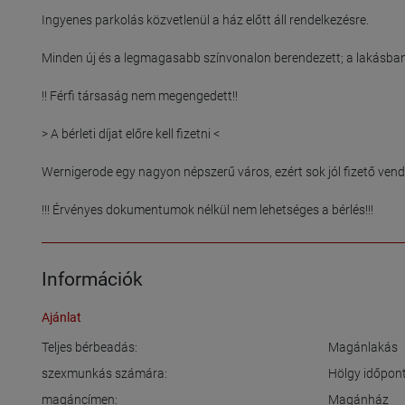
Ingyenes parkolás közvetlenül a ház előtt áll rendelkezésre.

Minden új és a legmagasabb színvonalon berendezett; a lakásban
!! Férfi társaság nem megengedett!!

> A bérleti díjat előre kell fizetni <

Wernigerode egy nagyon népszerű város, ezért sok jól fizető vend
Információk
Ajánlat
Teljes bérbeadás:
Magánlakás
szexmunkás számára:
Hölgy időpont
magáncímen:
Magánház