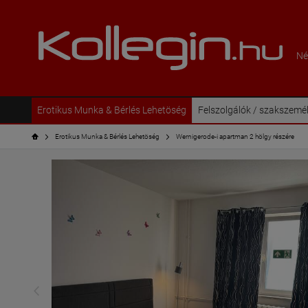
Né
Erotikus Munka & Bérlés Lehetöség
Felszolgálók / szakszemé
Erotikus Munka & Bérlés Lehetöség
Wernigerode-i apartman 2 hölgy részére