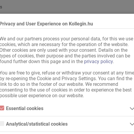
ás
Privacy and User Experience on Kollegin.hu
We and our partners process your personal data, for this we use
cookies, which are necessary for the operation of the website.
őszoba
Other cookies are only used with your consent. Details on the
types of cookies, their purpose and the parties involved can be
found further down this page and in the
privacy policy
.
You are free to give, refuse or withdraw your consent at any tim
by re-opening the Cookie and Privacy Settings. You can find the
link to do so in the footer of our website. We recommend
consenting to the use of cookies in order to experience the best
possible user experience on our website.
,
Németország
,
EU-tagország
,
nemzetközi, érvényes papírokkal
Essential cookies
tudás
Essential cookies are all cookies necessary for the operation of the
website by enabling basic functions. The website cannot function
Analytical/statistical cookies
properly without these cookies.
Analytical or statistical cookies are cookies that are used to analyze