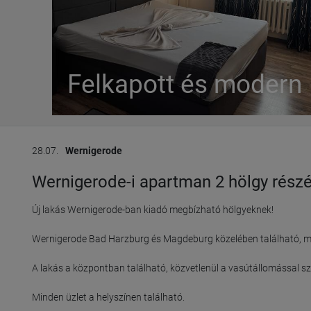
Felkapott és modern
28.07.
Wernigerode
Wernigerode-i apartman 2 hölgy rész
Új lakás Wernigerode-ban kiadó megbízható hölgyeknek!

Wernigerode Bad Harzburg és Magdeburg közelében található, mely
A lakás a központban található, közvetlenül a vasútállomással s
Minden üzlet a helyszínen található.
