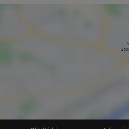
M
Goog