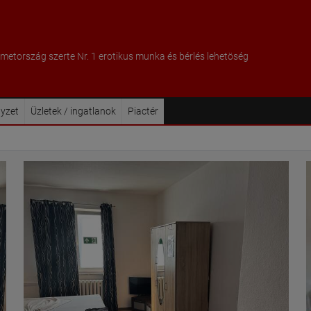
metország szerte Nr. 1 erotikus munka és bérlés lehetöség
lyzet
Üzletek / ingatlanok
Piactér