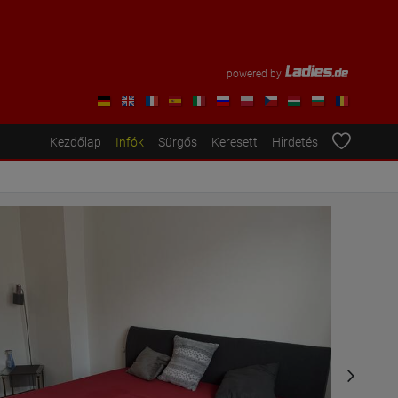
powered by
Kezdőlap
Infók
Sürgős
Keresett
Hirdetés