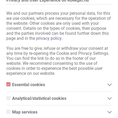
Privacy and User Experience on Kollegin.hu
Női parkolóhely:
rendelkezésre áll
Vendég parkolóhely:
rendelkezésre áll
We and our partners process your personal data, for this
Parkolás:
ingyenes
we use cookies, which are necessary for the operation of
közvetlen környezetében:
the website. Other cookies are only used with your
Buszmegálló
,
Élelmiszerüzlet
,
consent. Details on the types of cookies, their purpose
Benzinkút
,
Tornaterem
and the parties involved can be found further down this
page and in the
privacy policy
.
Összes információ megjelenítése
You are free to give, refuse or withdraw your consent at
any time by re-opening the Cookie and Privacy Settings.
You can find the link to do so in the footer of our
Ön egyéni vállalkozó, és megfelelő helyiséget keres szolgáltatásai 
website. We recommend consenting to the use of
nyújtásához, és szeretne szobát bérelni?

cookies in order to experience the best possible user
experience on our website.
Akkor jó helyen jár!

Essential cookies
Amit elvárhat:

Essential cookies are all cookies necessary for the operation of
the website by enabling basic functions. The website cannot
Analytical/statistical cookies
function properly without these cookies.
- Bejegyzett cím

Analytical or statistical cookies are cookies that are used to
- Diszkréció

analyze website usage and create anonymized access statistics.
- 22 modern szoba

Map services
They help website owners understand how visitors interact with
- Ingyenes férőhelyek

websites by collecting and reporting information anonymously.