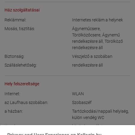
Ház szolgáltatásai
Reklámmal:
Internetes reklám a helynek
Mosás, tisztítás:
Ágyneműcsere
,
Törölközőcsere
,
Ágynemű
rendelkezésre áll
,
Törölköző
rendelkezésre áll
Biztonság:
Vészjelző a szobában
Szálláslehetőség:
rendelkezésre áll
Hely felszereltsége
Internet:
WLAN
az Laufhaus szobában:
Szobaszéf
a házban:
Tartózkodási/nappali helyiség
,
külön vendég WC
Konyha:
közös használat