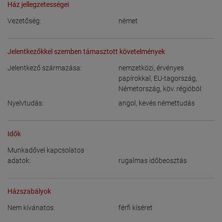
Ház jellegzetességei
Vezetőség:
német
Jelentkezőkkel szemben támasztott követelmények
Jelentkező származása:
nemzetközi, érvényes
papírokkal
,
EU-tagország
,
Németország
,
köv. régióból:
Nyelvtudás:
angol
,
kevés némettudás
Idők
Munkadővel kapcsolatos
adatok:
rugalmas időbeosztás
Házszabályok
Nem kívánatos:
férfi kíséret