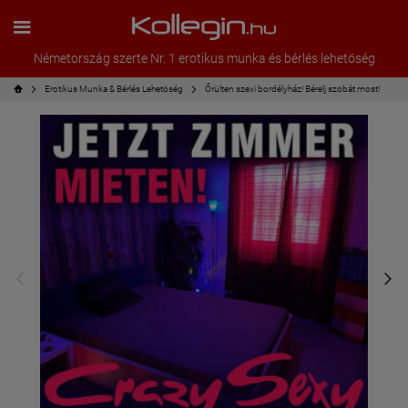
Németország szerte Nr. 1 erotikus munka és bérlés lehetöség
Erotikus Munka & Bérlés Lehetöség
Őrülten szexi bordélyház! Bérelj szobát most!