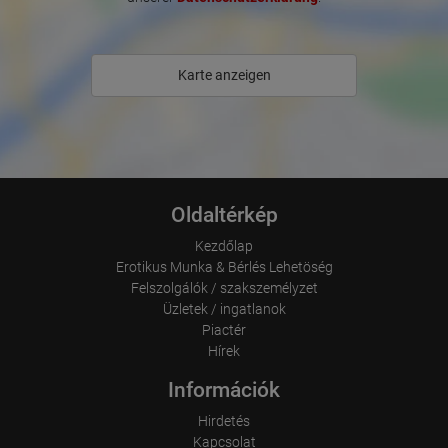
Information collected on visitor behavior is as follows:
Origin (country and city)
Language
Operating system
Karte anzeigen
Device (PC, tablet PC or smartphone)
Browser and any add-ons used
Resolution of the computer
Visitor source (Facebook, search engine, or referring website)
Which files were downloaded?
Which videos were watched?
Were any advertising banners clicked?
Where did the visitor go? Did he click on other pages of the
Oldaltérkép
portal or did he leave it completely?
How long did the visitor stay?
Kezdőlap
Place of processing:
Erotikus Munka & Bérlés Lehetöség
European Union & USA
Felszolgálók / szakszemélyzet
Üzletek / ingatlanok
Piactér
Hírek
Információk
Hirdetés
Kapcsolat