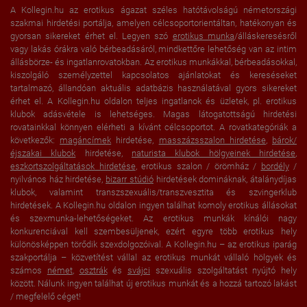
A Kollegin.hu az erotikus ágazat széles hatótávolságú németországi
szakmai hirdetési portálja, amelyen célcsoportorientáltan, hatékonyan és
gyorsan sikereket érhet el. Legyen szó
erotikus munka
/álláskeresésről
vagy lakás órákra való bérbeadásáról, mindkettőre lehetőség van az intim
állásbörze- és ingatlanrovatokban. Az erotikus munkákkal, bérbeadásokkal,
kiszolgáló személyzettel kapcsolatos ajánlatokat és kereséseket
tartalmazó, állandóan aktuális adatbázis használatával gyors sikereket
érhet el. A Kollegin.hu oldalon teljes ingatlanok és üzletek, pl. erotikus
klubok adásvétele is lehetséges. Magas látogatottságú hirdetési
rovatainkkal könnyen elérheti a kívánt célcsoportot. A rovatkategóriák a
következők:
magáncímek
hirdetése,
masszázsszalon hirdetése
,
bárok/
éjszakai klubok
hirdetése,
naturista klubok hölgyeinek hirdetése
,
eszkortszolgáltatások hirdetése
, erotikus szalon / örömház /
bordély
/
nyilvános ház hirdetése,
bizarr stúdió
hirdetések domináknak, átalánydíjas
klubok, valamint transzszexuális/transzvesztita és szvingerklub
hirdetések. A Kollegin.hu oldalon ingyen találhat komoly erotikus állásokat
és szexmunka-lehetőségeket. Az erotikus munkák kínálói nagy
konkurenciával kell szembesüljenek, ezért egyre több erotikus hely
különösképpen törődik szexdolgozóival. A Kollegin.hu – az erotikus iparág
szakportálja – közvetítést vállal az erotikus munkát vállaló hölgyek és
számos
német
,
osztrák
és
svájci
szexuális szolgáltatást nyújtó hely
között. Nálunk ingyen találhat új erotikus munkát és a hozzá tartozó lakást
/ megfelelő céget!