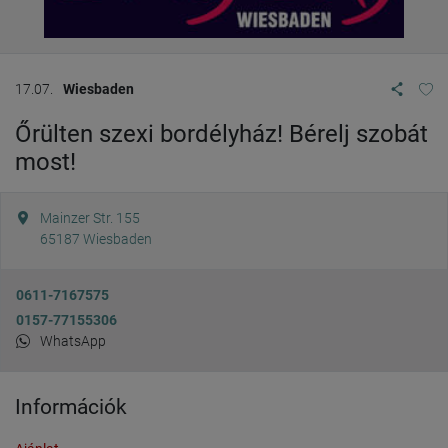
17.07.
Wiesbaden
Őrülten szexi bordélyház! Bérelj szobát
most!
Mainzer Str. 155
65187
Wiesbaden
0611-7167575
0157-77155306
WhatsApp
Információk