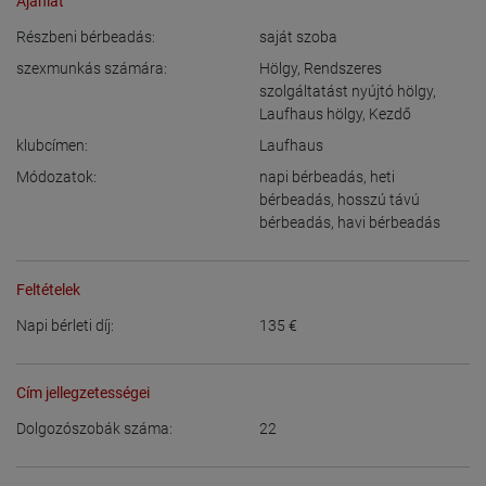
Ajánlat
Részbeni bérbeadás:
saját szoba
szexmunkás számára:
Hölgy
,
Rendszeres
szolgáltatást nyújtó hölgy
,
Laufhaus hölgy
,
Kezdő
klubcímen:
Laufhaus
Módozatok:
napi bérbeadás
,
heti
bérbeadás
,
hosszú távú
bérbeadás
,
havi bérbeadás
Feltételek
Napi bérleti díj:
135
€
Cím jellegzetességei
Dolgozószobák száma:
22