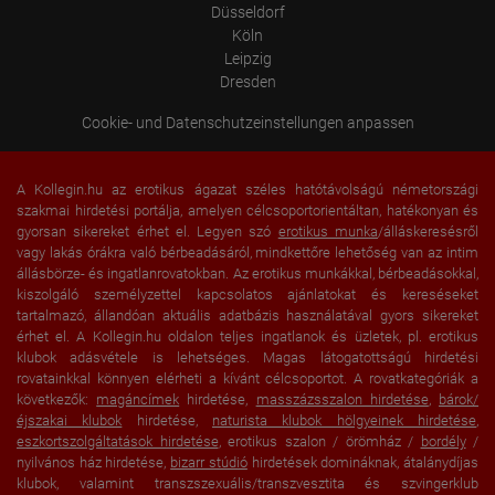
Düsseldorf
Köln
Leipzig
Dresden
Cookie- und Datenschutzeinstellungen anpassen
A Kollegin.hu az erotikus ágazat széles hatótávolságú németországi
szakmai hirdetési portálja, amelyen célcsoportorientáltan, hatékonyan és
gyorsan sikereket érhet el. Legyen szó
erotikus munka
/álláskeresésről
vagy lakás órákra való bérbeadásáról, mindkettőre lehetőség van az intim
állásbörze- és ingatlanrovatokban. Az erotikus munkákkal, bérbeadásokkal,
kiszolgáló személyzettel kapcsolatos ajánlatokat és kereséseket
tartalmazó, állandóan aktuális adatbázis használatával gyors sikereket
érhet el. A Kollegin.hu oldalon teljes ingatlanok és üzletek, pl. erotikus
klubok adásvétele is lehetséges. Magas látogatottságú hirdetési
rovatainkkal könnyen elérheti a kívánt célcsoportot. A rovatkategóriák a
következők:
magáncímek
hirdetése,
masszázsszalon hirdetése
,
bárok/
éjszakai klubok
hirdetése,
naturista klubok hölgyeinek hirdetése
,
eszkortszolgáltatások hirdetése
, erotikus szalon / örömház /
bordély
/
nyilvános ház hirdetése,
bizarr stúdió
hirdetések domináknak, átalánydíjas
klubok, valamint transzszexuális/transzvesztita és szvingerklub