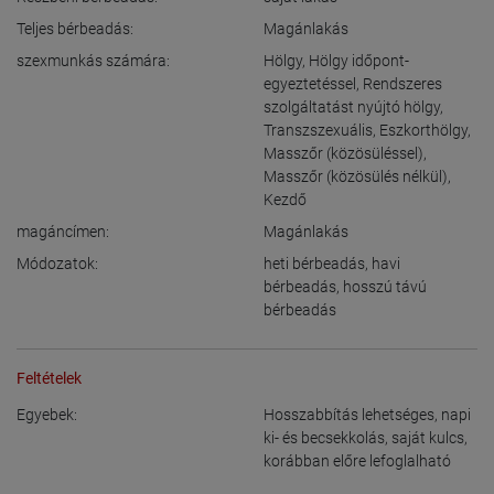
Teljes bérbeadás:
Magánlakás
szexmunkás számára:
Hölgy
,
Hölgy időpont-
egyeztetéssel
,
Rendszeres
szolgáltatást nyújtó hölgy
,
Transzszexuális
,
Eszkorthölgy
,
Masszőr (közösüléssel)
,
Masszőr (közösülés nélkül)
,
Kezdő
magáncímen:
Magánlakás
Módozatok:
heti bérbeadás
,
havi
bérbeadás
,
hosszú távú
bérbeadás
Feltételek
Egyebek:
Hosszabbítás lehetséges
,
napi
ki- és becsekkolás
,
saját kulcs
,
korábban előre lefoglalható