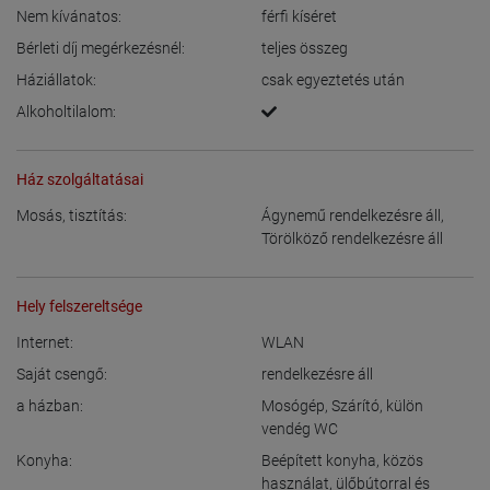
Nem kívánatos:
férfi kíséret
Bérleti díj megérkezésnél:
teljes összeg
Háziállatok:
csak egyeztetés után
Alkoholtilalom:
Ház szolgáltatásai
Mosás, tisztítás:
Ágynemű rendelkezésre áll
,
Törölköző rendelkezésre áll
Hely felszereltsége
Internet:
WLAN
Saját csengő:
rendelkezésre áll
a házban:
Mosógép
,
Szárító
,
külön
vendég WC
Konyha:
Beépített konyha
,
közös
használat
,
ülőbútorral és