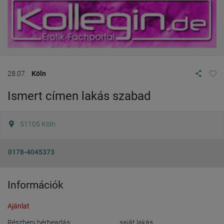
28.07.
Köln
Ismert címen lakás szabad
51105
Köln
0178-4045373
Információk
Ajánlat
Részbeni bérbeadás:
saját lakás