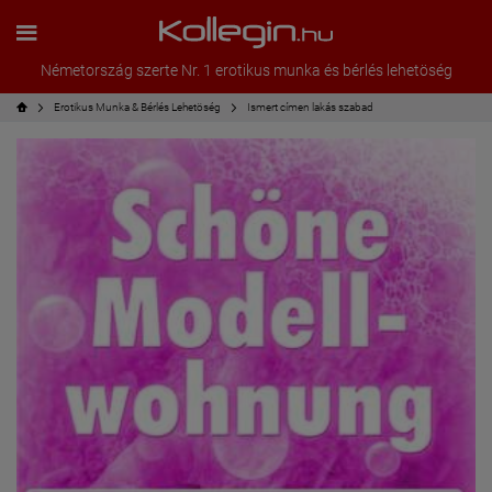
Németország szerte Nr. 1 erotikus munka és bérlés lehetöség
Erotikus Munka & Bérlés Lehetöség
Ismert címen lakás szabad