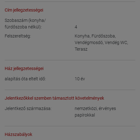
Cím jellegzetességei
Szobaszám (konyha/
fürdőszoba nélkül):
4
Felszereltség:
Konyha
,
Fürdőszoba
,
Vendégmosdó
,
Vendég WC
,
Terasz
Ház jellegzetességei
alapítás óta eltelt idő:
10
év
Jelentkezőkkel szemben támasztott követelmények
Jelentkező származása:
nemzetközi, érvényes
papírokkal
Házszabályok