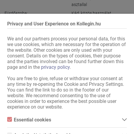
asztallal
Fürdőszoba:
Kád
,
közös használat
Külső megjelenés / bejárat:
diszkrét ház
Privacy and User Experience on Kollegin.hu
Parkolás:
a közelben
,
ingyenes
We and our partners process your personal data, for this
Fekvés:
Vásárterület közelében
,
we use cookies, which are necessary for the operation of
Autópálya leágazásnál
the website. Other cookies are only used with your
közvetlen környezetében:
Buszmegálló
,
Villamosmegálló
,
consent. Details on the types of cookies, their purpose
Metró- / HÉV-megálló
,
and the parties involved can be found further down this
page and in the
privacy policy
.
Gyógyszertár
,
Bank
,
Élelmiszerüzlet
,
Fodrász
,
You are free to give, refuse or withdraw your consent at
Szolárium
,
Étterem
,
Benzinkút
any time by re-opening the Cookie and Privacy Settings.
You can find the link to do so in the footer of our
website. We recommend consenting to the use of
Összes információ megjelenítése
cookies in order to experience the best possible user
experience on our website.
Bérelünk egy szép lakást Kölnben.

Essential cookies
Nyitott, nemzetközi, érvényes papírokkal rendelkező hölgyek 
Essential cookies are all cookies necessary for the operation of
jelentkezését várjuk. TS és escort hölgyeket is szívesen látunk.

the website by enabling basic functions. The website cannot