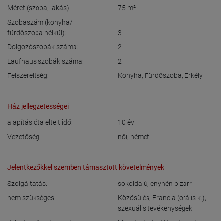
Méret (szoba, lakás):
75
m²
Szobaszám (konyha/
fürdőszoba nélkül):
3
Dolgozószobák száma:
2
Laufhaus szobák száma:
2
Felszereltség:
Konyha
,
Fürdőszoba
,
Erkély
Ház jellegzetességei
alapítás óta eltelt idő:
10
év
Vezetőség:
női
,
német
Jelentkezőkkel szemben támasztott követelmények
Szolgáltatás:
sokoldalú
,
enyhén bizarr
nem szükséges:
Közösülés
,
Francia (orális k.)
,
szexuális tevékenységek