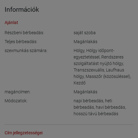
Információk
Ajánlat
Részbeni bérbeadás:
saját szoba
Teljes bérbeadás:
Magánlakás
szexmunkás számára:
Hölgy
,
Hölgy időpont-
egyeztetéssel
,
Rendszeres
szolgáltatást nyújtó hölgy
,
Transzszexuális
,
Laufhaus
hölgy
,
Masszőr (közösüléssel)
,
Kezdő
magáncímen:
Magánlakás
Módozatok:
napi bérbeadás
,
heti
bérbeadás
,
havi bérbeadás
,
hosszú távú bérbeadás
Cím jellegzetességei