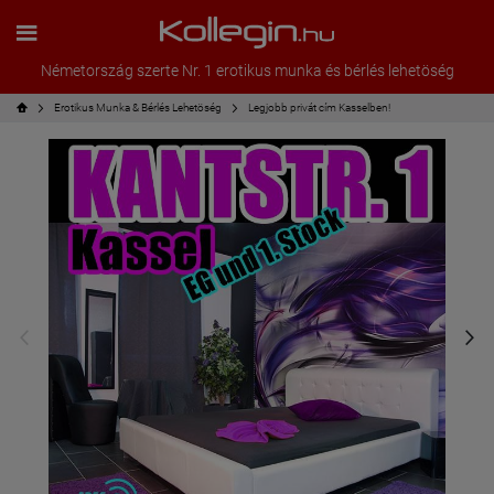
Németország szerte Nr. 1 erotikus munka és bérlés lehetöség
Erotikus Munka & Bérlés Lehetöség
Legjobb privát cím Kasselben!