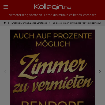
Németország szerte Nr. 1 erotikus munka és bérlés lehetöség
Erotikus Munka & Bérlés Lehetöség
30 éve jól ismert cím! Kiadás vagy kedvezmény!