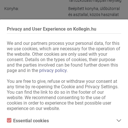
Tartózkodási/nappali helyiség
Konyha:
Beépített konyha
,
ülőbútorral
és asztallal
,
közös használat
Fürdőszoba:
Zuhanyzó
,
közös használat
,
Privacy and User Experience on Kollegin.hu
Kád
Női parkolóhely:
rendelkezésre áll
We and our partners process your personal data, for this
Parkolás:
a közelben
we use cookies, which are necessary for the operation of
the website. Other cookies are only used with your
Fekvés:
vidéki terület
consent. Details on the types of cookies, their purpose
közvetlen környezetében:
Buszmegálló
,
Villamosmegálló
,
and the parties involved can be found further down this
Manikűrös
page and in the
privacy policy
.
A közelben (kb. 10 perc
Gyógyszertár
,
Élelmiszerüzlet
,
You are free to give, refuse or withdraw your consent at
gyaloglásra):
Kioszk
,
Manikűrös
,
Szolárium
,
any time by re-opening the Cookie and Privacy Settings.
Kávézó
,
Benzinkút
You can find the link to do so in the footer of our
website. We recommend consenting to the use of
cookies in order to experience the best possible user
Összes információ megjelenítése
experience on our website.
Essential cookies
Sziasztok Hölgyeim!

Essential cookies are all cookies necessary for the operation of