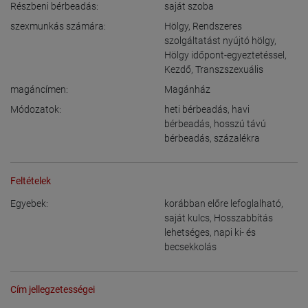
Részbeni bérbeadás:
saját szoba
szexmunkás számára:
Hölgy
,
Rendszeres
szolgáltatást nyújtó hölgy
,
Hölgy időpont-egyeztetéssel
,
Kezdő
,
Transzszexuális
magáncímen:
Magánház
Módozatok:
heti bérbeadás
,
havi
bérbeadás
,
hosszú távú
bérbeadás
,
százalékra
Feltételek
Egyebek:
korábban előre lefoglalható
,
saját kulcs
,
Hosszabbítás
lehetséges
,
napi ki- és
becsekkolás
Cím jellegzetességei