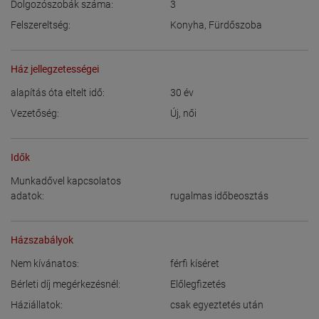
Dolgozószobák száma:
3
Felszereltség:
Konyha
,
Fürdőszoba
Ház jellegzetességei
alapítás óta eltelt idő:
30
év
Vezetőség:
Új
,
női
Idők
Munkadővel kapcsolatos
adatok:
rugalmas időbeosztás
Házszabályok
Nem kívánatos:
férfi kíséret
Bérleti díj megérkezésnél:
Előlegfizetés
Háziállatok:
csak egyeztetés után