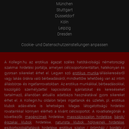
München
Stuttgart
Düsseldorf
Köln
Leipzig
Dresden
Cookie- und Datenschutzeinstellungen anpassen
A Kollegin.hu az erotikus ágazat széles hatótávolságú németországi
szakmai hirdetési portálja, amelyen célcsoportorientáltan, hatékonyan és
gyorsan sikereket érhet el. Legyen szó
erotikus munka
/álláskeresésről
vagy lakás órákra való bérbeadásáról, mindkettőre lehetőség van az intim
állásbörze- és ingatlanrovatokban. Az erotikus munkákkal, bérbeadásokkal,
kiszolgáló személyzettel kapcsolatos ajánlatokat és kereséseket
tartalmazó, állandóan aktuális adatbázis használatával gyors sikereket
érhet el. A Kollegin.hu oldalon teljes ingatlanok és üzletek, pl. erotikus
klubok adásvétele is lehetséges. Magas látogatottságú hirdetési
rovatainkkal könnyen elérheti a kívánt célcsoportot. A rovatkategóriák a
következők:
magáncímek
hirdetése,
masszázsszalon hirdetése
,
bárok/
éjszakai klubok
hirdetése,
naturista klubok hölgyeinek hirdetése
,
eszkortszolgáltatások hirdetése
, erotikus szalon / örömház /
bordély
/