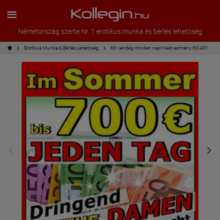
Németország szerte Nr. 1 erotikus munka és bérlés lehetöség
Erotikus Munka & Bérlés Lehetöség
60 vendég minden nap!! Kedvezmény 60:40!!