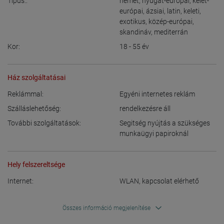
Típus::
német
,
nyugat-európai
,
kelet-
európai
,
ázsiai
,
latin
,
keleti
,
exotikus
,
közép-európai
,
skandináv
,
mediterrán
Kor:
18 - 55
év
Ház szolgáltatásai
Reklámmal:
Egyéni internetes reklám
Szálláslehetőség:
rendelkezésre áll
További szolgáltatások:
Segitség nyújtás a szükséges
munkaügyi papiroknál
Hely felszereltsége
Internet:
WLAN
,
kapcsolat elérhető
Összes információ megjelenítése