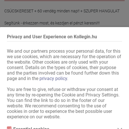
CSÚCSKERESET + 60 vendég minden nap!! + SZUPER HANGULAT

Segítünk - érkezzen most, és kezdjen el pénzt keresni!!!

Hölgyeket időpontfoglalásra, valamint hosszú távon dolgozni 
Privacy and User Experience on Kollegin.hu
vágyókat is szívesen látunk.

We and our partners process your personal data, for this
Hölgyeket csak hétvégére is szívesen látunk!

we use cookies, which are necessary for the operation of
the website. Other cookies are only used with your
Román, bolgár, lengyel, ukrán, magyar, latin és színes bőrű nőket is 
consent. Details on the types of cookies, their purpose
szívesen látunk!!

and the parties involved can be found further down this
page and in the
privacy policy
.
Egy 40 éve jól ismert intézmény sürgősen keres új nőket 18 és 55 év 
You are free to give, refuse or withdraw your consent at
közötti korban.

any time by re-opening the Cookie and Privacy Settings.
A részletek elolvasása
You can find the link to do so in the footer of our
Érkezz és keress pénzt, mi segítünk!

website. We recommend consenting to the use of
cookies in order to experience the best possible user
Időpontfoglaláshoz hívja a 0176-87982974-es telefonszámot. 
experience on our website.
Ajánld munkatársadnak!
Minden új nő nagyon jól keres nálunk!
