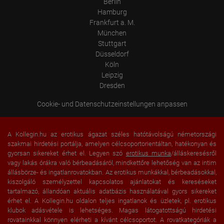
Berlin
Hamburg
Frankfurt a. M.
München
Stuttgart
Düsseldorf
Köln
Leipzig
Dresden
Cookie- und Datenschutzeinstellungen anpassen
A Kollegin.hu az erotikus ágazat széles hatótávolságú németországi
szakmai hirdetési portálja, amelyen célcsoportorientáltan, hatékonyan és
gyorsan sikereket érhet el. Legyen szó
erotikus munka
/álláskeresésről
vagy lakás órákra való bérbeadásáról, mindkettőre lehetőség van az intim
állásbörze- és ingatlanrovatokban. Az erotikus munkákkal, bérbeadásokkal,
kiszolgáló személyzettel kapcsolatos ajánlatokat és kereséseket
tartalmazó, állandóan aktuális adatbázis használatával gyors sikereket
érhet el. A Kollegin.hu oldalon teljes ingatlanok és üzletek, pl. erotikus
klubok adásvétele is lehetséges. Magas látogatottságú hirdetési
rovatainkkal könnyen elérheti a kívánt célcsoportot. A rovatkategóriák a