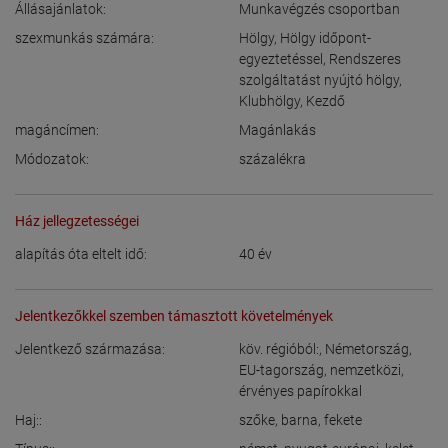
Állásajánlatok:
Munkavégzés csoportban
szexmunkás számára:
Hölgy
,
Hölgy időpont-
egyeztetéssel
,
Rendszeres
szolgáltatást nyújtó hölgy
,
Klubhölgy
,
Kezdő
magáncímen:
Magánlakás
Módozatok:
százalékra
Ház jellegzetességei
alapítás óta eltelt idő:
40
év
Jelentkezőkkel szemben támasztott követelmények
Jelentkező származása:
köv. régióból:
,
Németország
,
EU-tagország
,
nemzetközi,
érvényes papírokkal
Haj::
szőke
,
barna
,
fekete