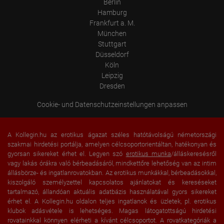
Berlin
Hamburg
Frankfurt a. M.
München
Stuttgart
Düsseldorf
Köln
Leipzig
Dresden
Cookie- und Datenschutzeinstellungen anpassen
A Kollegin.hu az erotikus ágazat széles hatótávolságú németországi
szakmai hirdetési portálja, amelyen célcsoportorientáltan, hatékonyan és
gyorsan sikereket érhet el. Legyen szó
erotikus munka
/álláskeresésről
vagy lakás órákra való bérbeadásáról, mindkettőre lehetőség van az intim
állásbörze- és ingatlanrovatokban. Az erotikus munkákkal, bérbeadásokkal,
kiszolgáló személyzettel kapcsolatos ajánlatokat és kereséseket
tartalmazó, állandóan aktuális adatbázis használatával gyors sikereket
érhet el. A Kollegin.hu oldalon teljes ingatlanok és üzletek, pl. erotikus
klubok adásvétele is lehetséges. Magas látogatottságú hirdetési
rovatainkkal könnyen elérheti a kívánt célcsoportot. A rovatkategóriák a