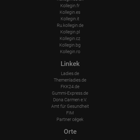
Browser and any add-ons used
Kollegin.fr
Resolution of the computer
Kollegin.es
Visitor source (Facebook, search engine, or referring website)
Which files were downloaded?
Kollegin.it
Which videos were watched?
Ru.kollegin.de
Were any advertising banners clicked?
Kollegin.pl
Where did the visitor go? Did he click on other pages of the
portal or did he leave it completely?
Kollegin.cz
How long did the visitor stay?
Kollegin.bg
Kollegin.ro
Place of processing:
European Union & USA
Linkek
Ladies.de
Themenladies.de
FKK24.de
Gummi-Express.de
Dona Carmen e.V.
Amt für Gesundheit
FIM
Partner cégek
Orte