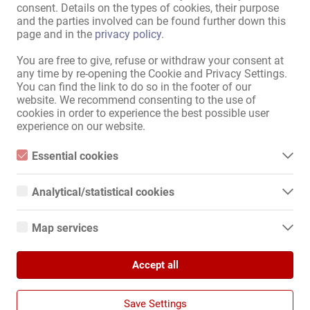
consent. Details on the types of cookies, their purpose
and the parties involved can be found further down this
page and in the
privacy policy
.
You are free to give, refuse or withdraw your consent at
any time by re-opening the Cookie and Privacy Settings.
You can find the link to do so in the footer of our
website. We recommend consenting to the use of
cookies in order to experience the best possible user
Mit dem Klicken von „Karte anzeigen“ erteilst du die Erlaubnis, dass
experience on our website.
Daten an Google übermittelt werden und du damit Karten als
externen Inhalt nutzen kannst.
Essential cookies
Weitere Informationen findest du in
Essential cookies are all cookies necessary for the operation of
unserer
Datenschutzerklärung
.
the website by enabling basic functions. The website cannot
Analytical/statistical cookies
function properly without these cookies.
Analytical or statistical cookies are cookies that are used to
analyze website usage and create anonymized access statistics.
Map services
Karte anzeigen
They help website owners understand how visitors interact with
websites by collecting and reporting information anonymously.
Google Maps
Accept all
When you use Google Maps on our website, information about
Google Analytics
your use of this site and your IP address may be transmitted to
and stored on a server in the United States.
We use Google Analytics, which sets third-party cookies. More
Save Settings
details about Google Analytics and the cookies used can be