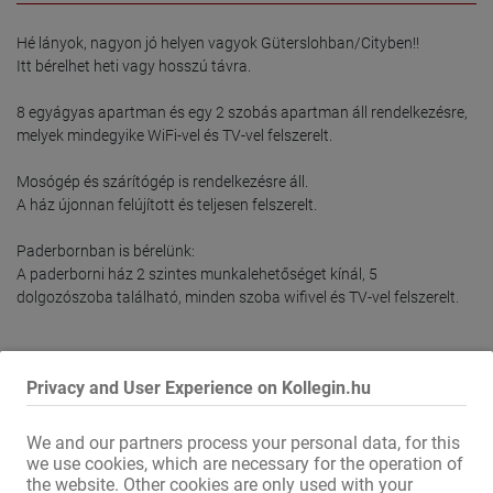
Hé lányok, nagyon jó helyen vagyok Güterslohban/Cityben!!

Itt bérelhet heti vagy hosszú távra.

8 egyágyas apartman és egy 2 szobás apartman áll rendelkezésre, 
melyek mindegyike WiFi-vel és TV-vel felszerelt.

Mosógép és szárítógép is rendelkezésre áll.

A ház újonnan felújított és teljesen felszerelt.

Paderbornban is bérelünk:

A paderborni ház 2 szintes munkalehetőséget kínál, 5 
A részletek elolvasása
Privacy and User Experience on Kollegin.hu
We and our partners process your personal data, for this
Ajánld munkatársadnak!
we use cookies, which are necessary for the operation of
the website. Other cookies are only used with your