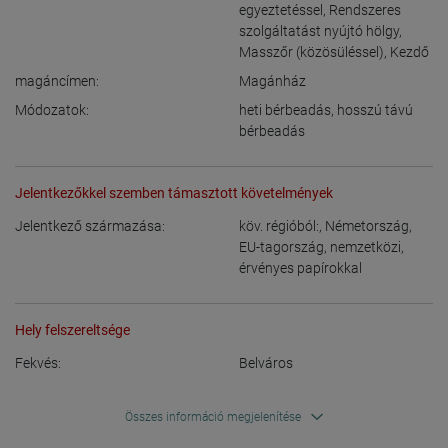
egyeztetéssel
,
Rendszeres
szolgáltatást nyújtó hölgy
,
Masszőr (közösüléssel)
,
Kezdő
magáncímen:
Magánház
Módozatok:
heti bérbeadás
,
hosszú távú
bérbeadás
Jelentkezőkkel szemben támasztott követelmények
Jelentkező származása:
köv. régióból:
,
Németország
,
EU-tagország
,
nemzetközi,
érvényes papírokkal
Hely felszereltsége
Fekvés:
Belváros
Összes információ megjelenítése