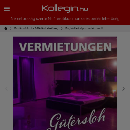
Németország szerte Nr. 1 erotikus munka és bérlés lehetöség
Erotikus Munka & Bérlés Lehetöség
Foglald le időpontodat most!!!