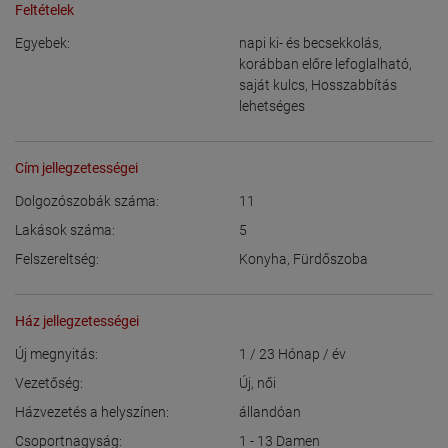
Feltételek
Egyebek:
napi ki- és becsekkolás
,
korábban előre lefoglalható
,
saját kulcs
,
Hosszabbítás
lehetséges
Cím jellegzetességei
Dolgozószobák száma:
11
Lakások száma:
5
Felszereltség:
Konyha
,
Fürdőszoba
Ház jellegzetességei
Új megnyitás:
1 / 23
Hónap / év
Vezetőség:
Új
,
női
Házvezetés a helyszínen:
állandóan
Csoportnagyság:
1 - 13
Damen