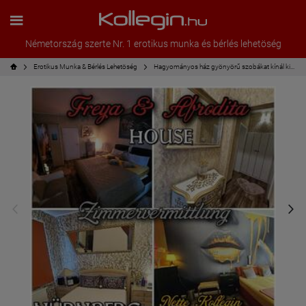
Németország szerte Nr. 1 erotikus munka és bérlés lehetöség
Erotikus Munka & Bérlés Lehetöség
Hagyományos ház gyönyörű szobákat kínál kiadó vagy százalékos arányban kiadó.