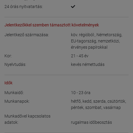
24 órás nyitvatartás:
Jelentkezőkkel szemben támasztott követelmények
Jelentkező származása:
köv. régióból:
,
Németország
,
EU-tagország
,
nemzetközi,
érvényes papírokkal
Kor:
21 - 45
év
Nyelvtudás:
kevés némettudás
Idők
Munkaidő:
10 - 23
óra
Munkanapok:
hétfő
,
kedd
,
szerda
,
csütörtök
,
péntek
,
szombat
,
vasárnap
Munkadővel kapcsolatos
adatok:
rugalmas időbeosztás