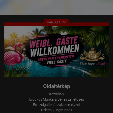
- Buszmegálló a városközpontba és a vasútállomásra közvetlenül 
az épület előtt

Minden bevásárlóközpont, mint például a Marktkauf, 
VÁROS TIPP
szépségszalon, Aldi, Lidl, Netto, szolárium, fitneszközpont, 
Rossmann, DM, gyógyszertár és éttermek 2 perces sétára 
találhatók.

Vegye fel velünk a kapcsolatot telefonon, WhatsApp-on, Viberen, 
SMS-ben vagy e-mailben, hogy időpontot egyeztethessünk vagy 
megválaszolhassuk kérdéseit.

Felhívjuk figyelmét: Férfiak kíséretében hölgyek nem 
tartózkodhatnak itt!

A Haus Freya & Afrodita csapata szeretettel várja Önt!

Oldaltérkép
+49-155-10029280 (szintén WhatsApp, Viber, SMS)

Kezdőlap
Erotikus Munka & Bérlés Lehetöség
E-mail:

Felszolgálók / szakszemélyzet
freya-afrodita-house@gmx.de

Üzletek / ingatlanok