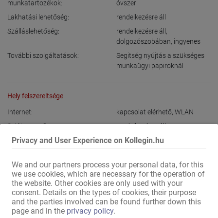
munkatartozékok:
óvszer
Lakhatási lehetőség:
rendelkezésre áll
Szálláslehetőség:
rendelkezésre áll
,
dolgozószobában
,
ingyenes
További szolgáltatások:
Segitség nyújtás a szükséges
munkaügyi papiroknál
Hely felszereltsége
Internet:
kapcsolat elérhető
,
WLAN
Saját csengő:
rendelkezésre áll
,
állapotjelzéssel
,
kikapcsolható
Privacy and User Experience on Kollegin.hu
Kép a bejáratnál:
We and our partners process your personal data, for this
a házban:
Női öltöző
,
Női öltöző
we use cookies, which are necessary for the operation of
zuhanyzóval
,
Női WC
,
the website. Other cookies are only used with your
Mosógép
,
Szárító
,
consent. Details on the types of cookies, their purpose
Tartózkodási/nappali helyiség
and the parties involved can be found further down this
tévével
,
Zárható értéktároló
,
page and in the
privacy policy
.
zárható szekrény
,
teljesen