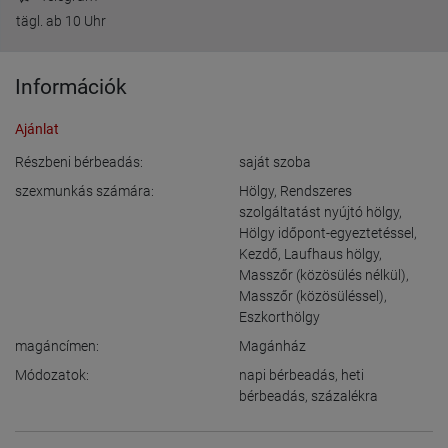
tägl. ab 10 Uhr
Információk
Ajánlat
Részbeni bérbeadás:
saját szoba
szexmunkás számára:
Hölgy
,
Rendszeres
szolgáltatást nyújtó hölgy
,
Hölgy időpont-egyeztetéssel
,
Kezdő
,
Laufhaus hölgy
,
Masszőr (közösülés nélkül)
,
Masszőr (közösüléssel)
,
Eszkorthölgy
magáncímen:
Magánház
Módozatok:
napi bérbeadás
,
heti
bérbeadás
,
százalékra