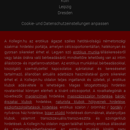
Köln
Leipzig
Dresden
Cookie- und Datenschutzeinstellungen anpassen
A Kollegin.hu az erotikus ágazat széles hatótávolságú németországi
szakmai hirdetési portálja, amelyen célcsoportorientáltan, hatékonyan és
gyorsan sikereket érhet el. Legyen szó
erotikus munka
/álláskeresésről
vagy lakás órákra való bérbeadásáról, mindkettőre lehetőség van az intim
állásbörze- és ingatlanrovatokban. Az erotikus munkákkal, bérbeadásokkal,
kiszolgáló személyzettel kapcsolatos ajánlatokat és kereséseket
tartalmazó, állandóan aktuális adatbázis használatával gyors sikereket
érhet el. A Kollegin.hu oldalon teljes ingatlanok és üzletek, pl. erotikus
klubok adásvétele is lehetséges. Magas látogatottságú hirdetési
rovatainkkal könnyen elérheti a kívánt célcsoportot. A rovatkategóriák a
következők:
magáncímek
hirdetése,
masszázsszalon hirdetése
,
bárok/
éjszakai klubok
hirdetése,
naturista klubok hölgyeinek hirdetése
,
eszkortszolgáltatások hirdetése
, erotikus szalon / örömház /
bordély
/
nyilvános ház hirdetése,
bizarr stúdió
hirdetések domináknak, átalánydíjas
klubok, valamint transzszexuális/transzvesztita és szvingerklub
hirdetések. A Kollegin.hu oldalon ingyen találhat komoly erotikus állásokat
és szexmunka-lehetőségeket. Az erotikus munkák kínálói nagy