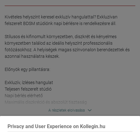
Kivételes helyszínt keresel exkluzív hangulattal? Exkluzívan 
felszerelt BDSM stúdiónk napi bérlésre is rendelkezésre áll.

Stílusos és kifinomult környezetben, diszkrét és kényelmes 
környezetben találod az ideális helyszínt professzionális 
fotózásokhoz. A helyiségek magas színvonalon berendezettek és 
azonnal használatra készek.

Előnyök egy pillantásra:

Exkluzív, ízléses hangulat

Teljesen felszerelt stúdió

Napi bérlés elérhető

Maximális diszkréció és abszolút tisztaság

Jól karbantartott helyiségek

A részletek elolvasása
Könnyű megközelíthetőség és kellemes légkör

Privacy and User Experience on Kollegin.hu
A diszkréció, a higiénia és a professzionalizmus a legfontosabb 
Ajánld munkatársadnak!
prioritásaink. Ez lehetővé teszi, hogy teljes mértékben a fotózásokra 