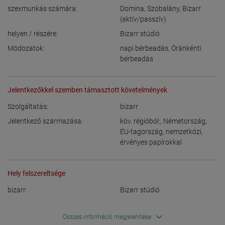
szexmunkás számára:
Domina
,
Szobalány
,
Bizarr
(aktív/passzív)
helyen / részére:
Bizarr stúdió
Módozatok:
napi bérbeadás
,
Óránkénti
bérbeadás
Jelentkezőkkel szemben támasztott követelmények
Szolgáltatás:
bizarr
Jelentkező származása:
köv. régióból:
,
Németország
,
EU-tagország
,
nemzetközi,
érvényes papírokkal
Hely felszereltsége
bizarr:
Bizarr stúdió
Összes információ megjelenítése