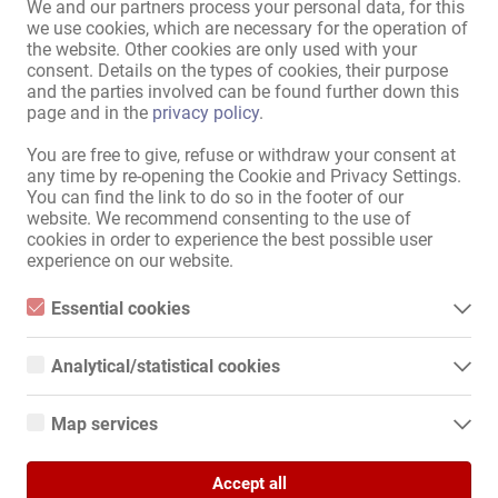
koncentrálhass, és vendégeidnek különleges élményt nyújthass 
We and our partners process your personal data, for this
we use cookies, which are necessary for the operation of
exkluzív környezetben.

the website. Other cookies are only used with your
consent. Details on the types of cookies, their purpose
Ha érdeklődsz, várom jelentkezésedet, és örömmel adok 
VÁROS TIPP
and the parties involved can be found further down this
tájékoztatást a szabad helyek és a feltételek tekintetében.

page and in the
privacy policy
.
You are free to give, refuse or withdraw your consent at
any time by re-opening the Cookie and Privacy Settings.
You can find the link to do so in the footer of our
website. We recommend consenting to the use of
cookies in order to experience the best possible user
experience on our website.
Essential cookies
Essential cookies are all cookies necessary for the operation of
the website by enabling basic functions. The website cannot
VÁROS TIPP
Analytical/statistical cookies
function properly without these cookies.
Analytical or statistical cookies are cookies that are used to
analyze website usage and create anonymized access statistics.
Map services
They help website owners understand how visitors interact with
websites by collecting and reporting information anonymously.
Google Maps
Accept all
When you use Google Maps on our website, information about