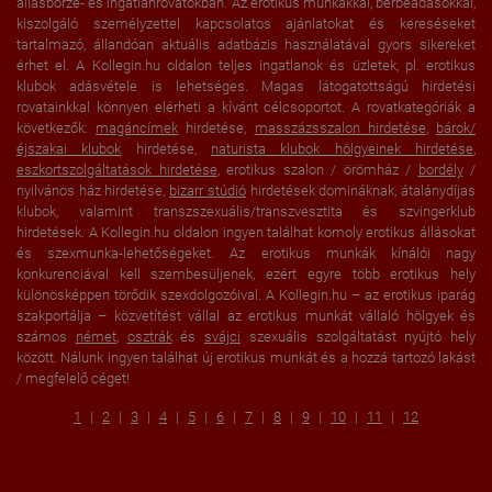
állásbörze- és ingatlanrovatokban. Az erotikus munkákkal, bérbeadásokkal,
kiszolgáló személyzettel kapcsolatos ajánlatokat és kereséseket
tartalmazó, állandóan aktuális adatbázis használatával gyors sikereket
érhet el. A Kollegin.hu oldalon teljes ingatlanok és üzletek, pl. erotikus
klubok adásvétele is lehetséges. Magas látogatottságú hirdetési
rovatainkkal könnyen elérheti a kívánt célcsoportot. A rovatkategóriák a
következők:
magáncímek
hirdetése,
masszázsszalon hirdetése
,
bárok/
éjszakai klubok
hirdetése,
naturista klubok hölgyeinek hirdetése
,
eszkortszolgáltatások hirdetése
, erotikus szalon / örömház /
bordély
/
nyilvános ház hirdetése,
bizarr stúdió
hirdetések domináknak, átalánydíjas
klubok, valamint transzszexuális/transzvesztita és szvingerklub
hirdetések. A Kollegin.hu oldalon ingyen találhat komoly erotikus állásokat
és szexmunka-lehetőségeket. Az erotikus munkák kínálói nagy
konkurenciával kell szembesüljenek, ezért egyre több erotikus hely
különösképpen törődik szexdolgozóival. A Kollegin.hu – az erotikus iparág
szakportálja – közvetítést vállal az erotikus munkát vállaló hölgyek és
számos
német
,
osztrák
és
svájci
szexuális szolgáltatást nyújtó hely
között. Nálunk ingyen találhat új erotikus munkát és a hozzá tartozó lakást
/ megfelelő céget!
1
2
3
4
5
6
7
8
9
10
11
12