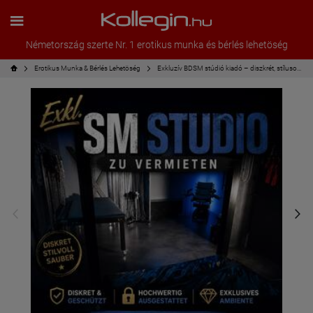
Németország szerte Nr. 1 erotikus munka és bérlés lehetöség
Erotikus Munka & Bérlés Lehetöség
Exkluzív BDSM stúdió kiadó – diszkrét, stílusos és teljesen felszerelt