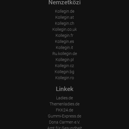
Nemzetközi
Language
Operating system
Kollegin.de
Device (PC, tablet PC or smartphone)
Browser and any add-ons used
Kollegin.at
Resolution of the computer
Kollegin.ch
Visitor source (Facebook, search engine, or referring website)
Kollegin.co.uk
Which files were downloaded?
Kollegin.fr
Which videos were watched?
Were any advertising banners clicked?
Kollegin.es
Where did the visitor go? Did he click on other pages of the
Kollegin.it
portal or did he leave it completely?
Ru.kollegin.de
How long did the visitor stay?
Kollegin.pl
Place of processing:
Kollegin.cz
European Union & USA
Kollegin.bg
Kollegin.ro
Linkek
Ladies.de
Themenladies.de
FKK24.de
Gummi-Express.de
Dona Carmen e.V.
Amt für Gesundheit