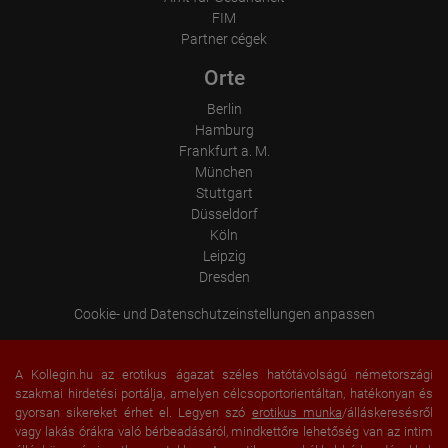
FIM
Partner cégek
Orte
Berlin
Hamburg
Frankfurt a. M.
München
Stuttgart
Düsseldorf
Köln
Leipzig
Dresden
Cookie- und Datenschutzeinstellungen anpassen
A Kollegin.hu az erotikus ágazat széles hatótávolságú németországi
szakmai hirdetési portálja, amelyen célcsoportorientáltan, hatékonyan és
gyorsan sikereket érhet el. Legyen szó
erotikus munka
/álláskeresésről
vagy lakás órákra való bérbeadásáról, mindkettőre lehetőség van az intim