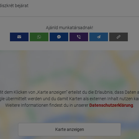
this means that all data is collected anonymously. Only in exceptional
diszkrét bejárat
cases will the full IP address be transmitted to a Google server in the USA
and shortened there. The IP address transmitted by the user's browser is
not merged with other data from Google.
Ajánld munkatársadnak!
Information collected on visitor behavior is as follows:
Origin (country and city)
Language
Operating system
Device (PC, tablet PC or smartphone)
Browser and any add-ons used
Resolution of the computer
Visitor source (Facebook, search engine, or referring website)
Which files were downloaded?
Which videos were watched?
Were any advertising banners clicked?
Where did the visitor go? Did he click on other pages of the portal or
did he leave it completely?
it dem Klicken von „Karte anzeigen“ erteilst du die Erlaubnis, dass Daten 
How long did the visitor stay?
le übermittelt werden und du damit Karten als externen Inhalt nutzen ka
Place of processing:
Weitere Informationen findest du in unserer
Datenschutzerklärung
.
European Union & USA
Karte anzeigen