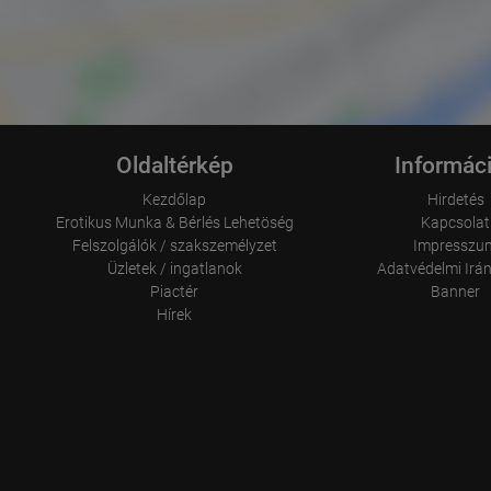
Oldaltérkép
Informác
Kezdőlap
Hirdetés
Erotikus Munka & Bérlés Lehetöség
Kapcsolat
Felszolgálók / szakszemélyzet
Impresszu
Üzletek / ingatlanok
Adatvédelmi Irá
Piactér
Banner
Hírek