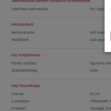
Jelentkezőkkel szemben támasztott követelmények
Jelentkező származása:
köv. régióból:
Házszabályok
Nem kívánatos:
férfi kíséret
Háziállatok:
csak egyezte
Ház szolgáltatásai
Mosás, tisztítás:
Ágynemű rend
Szálláslehetőség:
külön
Hely felszereltsége
Internet:
WLAN
a szobában:
Hifikészülék
,
a házban:
Mosógép
,
Szá