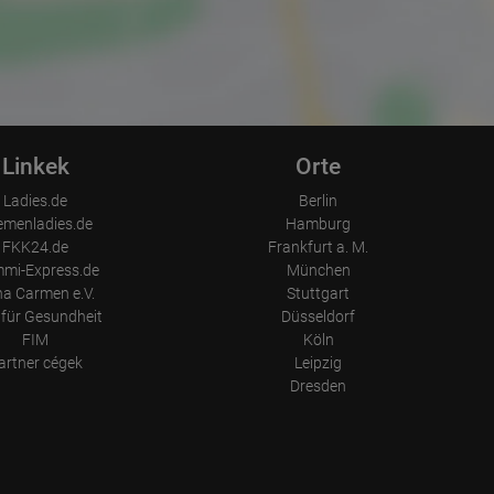
Linkek
Orte
Ladies.de
Berlin
emenladies.de
Hamburg
FKK24.de
Frankfurt a. M.
mi-Express.de
München
a Carmen e.V.
Stuttgart
für Gesundheit
Düsseldorf
FIM
Köln
artner cégek
Leipzig
Dresden