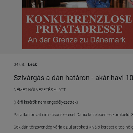
04.08.
Leck
Szivárgás a dán határon - akár havi 10 
NÉMET NŐI VEZETÉS ALATT

(Férfi kísérők nem engedélyezettek)

Páratlan privát cím - csúcskereset Dánia közelében és körülbelül 3
Sok dán törzsvendég várja az új arcokat! Kiváló kereset a top hölg