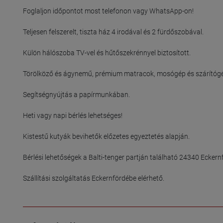
Foglaljon időpontot most telefonon vagy WhatsApp-on!

Teljesen felszerelt, tiszta ház 4 irodával és 2 fürdőszobával.

Külön hálószoba TV-vel és hűtőszekrénnyel biztosított.

Törölköző és ágynemű, prémium matracok, mosógép és szárítógép,
Segítségnyújtás a papírmunkában.

Heti vagy napi bérlés lehetséges!

Kistestű kutyák bevihetők előzetes egyeztetés alapján.

Bérlési lehetőségek a Balti-tenger partján található 24340 Eckernfö
Szállítási szolgáltatás Eckernfördébe elérhető.
