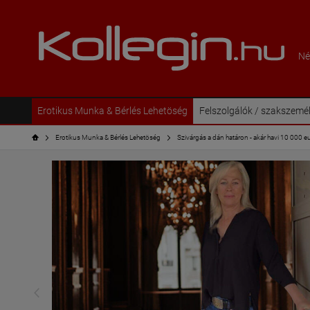
Né
Erotikus Munka & Bérlés Lehetöség
Felszolgálók / szakszemé
Erotikus Munka & Bérlés Lehetöség
Szivárgás a dán határon - akár havi 10 000 eur