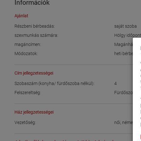
Információk
Ajánlat
Részbeni bérbeadás:
saját szoba
szexmunkás számára:
Hölgy időpont
magáncímen:
Magánház
Módozatok:
heti bérbead
Cím jellegzetességei
Szobaszám (konyha/ fürdőszoba nélkül):
4
Felszereltség:
Fürdőszoba
,
Ház jellegzetességei
Vezetőség:
női
,
német