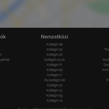
iók
Nemzetközi
Kollegin.de
Kollegin.at
Th
m
Kollegin.ch
nyelvek
Kollegin.co.uk
Gum
Kollegin.fr
Don
Kollegin.es
Amt 
Kollegin.it
Ru.kollegin.de
P
Kollegin.pl
Kollegin.cz
Kollegin.bg
Kollegin.ro