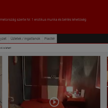
metország szerte Nr. 1 erotikus munka és bérlés lehetöség
lyzet
Üzletek / ingatlanok
Piactér
ó is lehet!!