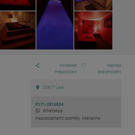
Hirdetést
Mentés
megosztani
kedvencként
25917
Leck
0171-2816824
WhatsApp
Kapcsolattartó személy:
Marianne