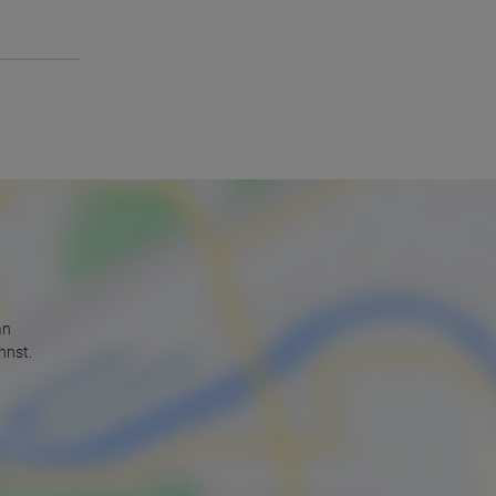
an
nnst.