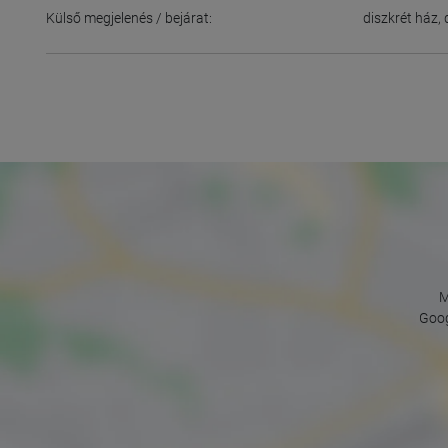
Külső megjelenés / bejárat:
diszkrét ház
,
M
Goog