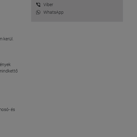
Viber
WhatsApp
 kerül.

ények 
mindkettő 
osó- és 