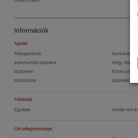
Dream Dream

...
Információk
Ajánlat
Állásajánlatok:
Munkavégzés
szexmunkás számára:
Hölgy
,
Rendsz
klubcímen:
Erotikus klub
Módozatok:
százalékra
Feltételek
Egyebek:
minden extráv
Cím jellegzetességei