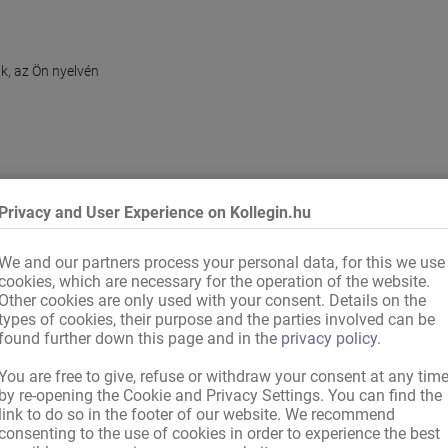
, az Ön nyelvén

Privacy and User Experience on Kollegin.hu
GG) szerint: Mivel a tevékenység szexuális szolgáltatások nyújtását jele
We and our partners process your personal data, for this we use
cookies, which are necessary for the operation of the website.
etelmény az AGG 8. § (1) bekezdése értelmében.

Other cookies are only used with your consent. Details on the
types of cookies, their purpose and the parties involved can be
found further down this page and in the
privacy policy
.
You are free to give, refuse or withdraw your consent at any tim
by re-opening the Cookie and Privacy Settings. You can find the
link to do so in the footer of our website. We recommend
consenting to the use of cookies in order to experience the best