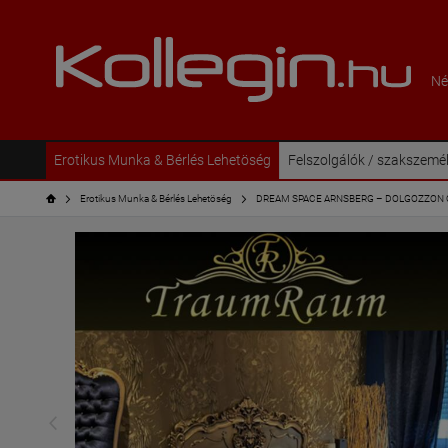
Né
Erotikus Munka & Bérlés Lehetöség
Felszolgálók / szakszemé
Erotikus Munka & Bérlés Lehetöség
DREAM SPACE ARNSBERG – DOLGOZZON Ö