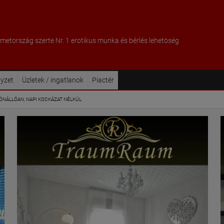
metország szerte Nr. 1 erotikus munka és bérlés lehetöség
lyzet
Üzletek / ingatlanok
Piactér
NÁLLÓAN, NAPI KOCKÁZAT NÉLKÜL