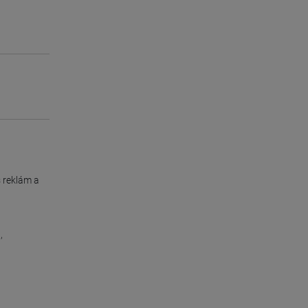
s reklám a
l
,