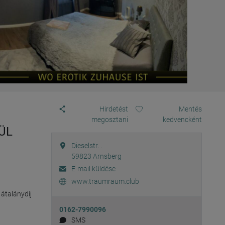
Hirdetést
Mentés
megosztani
kedvencként
ÜL
Dieselstr. .
59823
Arnsberg
E-mail küldése
www.traumraum.club
átalánydíj 
0162-7990096
SMS