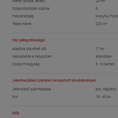
Méret (szoba, lakás):
20
m²
Dolgozószobák száma:
6
Felszereltség:
Konyha
,
Fürd
Teljes méret:
220
m²
Ház jellegzetességei
alapítás óta eltelt idő:
17
év
Házvezetés a helyszínen:
állandóan
Csoportnagyság:
3 - 6
Damen
Jelentkezőkkel szemben támasztott követelmények
Jelentkező származása:
köv. régióból:
Kor:
18 - 45
év
Idők