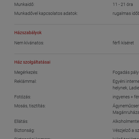
Munkaidő:
11 - 21
óra
Munkadővel kapcsolatos adatok:
rugalmas idő
Házszabályok
Nem kívánatos:
férfi kíséret
Ház szolgáltatásai
Megérkezés:
Fogadás pály
Reklámmal:
Egyéni intern
helynek
,
Ladie
Fotózás:
ingyenes + fé
Mosás, tisztítás:
Ágyneműcser
Magánruháza
Ellátás:
Alkoholmentes
Biztonság:
Vészjelző a 