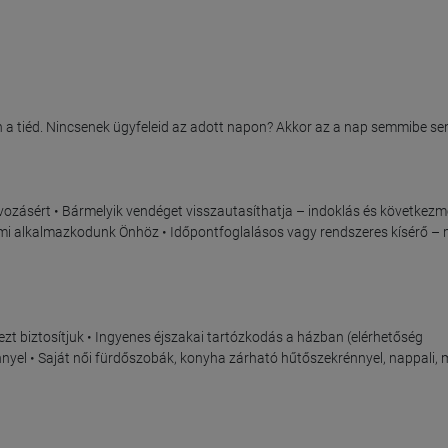
n a tiéd. Nincsenek ügyfeleid az adott napon? Akkor az a nap semmibe sem
ávozásért • Bármelyik vendéget visszautasíthatja – indoklás és következm
 mi alkalmazkodunk Önhöz • Időpontfoglalásos vagy rendszeres kísérő – 
dezt biztosítjuk • Ingyenes éjszakai tartózkodás a házban (elérhetőség 
nnyel • Saját női fürdőszobák, konyha zárható hűtőszekrénnyel, nappali, m