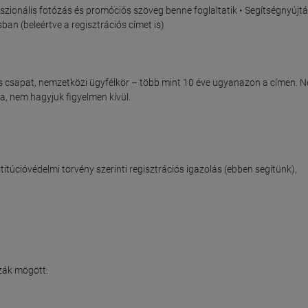
sszionális fotózás és promóciós szöveg benne foglaltatik • Segítségnyújtás
an (beleértve a regisztrációs címet is)

 csapat, nemzetközi ügyfélkör – több mint 10 éve ugyanazon a címen. N
 nem hagyjuk figyelmen kívül.

úcióvédelmi törvény szerinti regisztrációs igazolás (ebben segítünk), 
zák mögött:
