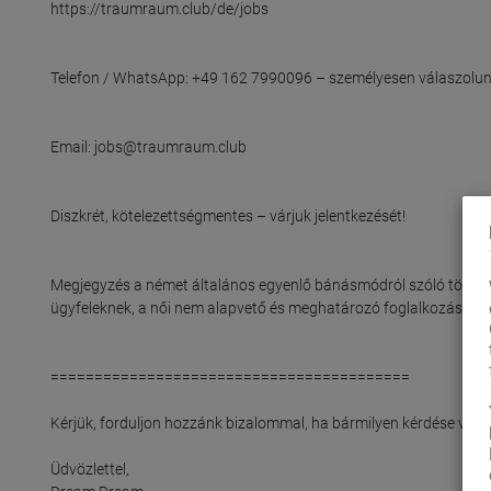
https://traumraum.club/de/jobs

Telefon / WhatsApp: +49 162 7990096 – személyesen válaszolunk
Email: jobs@traumraum.club

Diszkrét, kötelezettségmentes – várjuk jelentkezését!

Megjegyzés a német általános egyenlő bánásmódról szóló törvény (A
ügyfeleknek, a női nem alapvető és meghatározó foglalkozási köv
=========================================

Kérjük, forduljon hozzánk bizalommal, ha bármilyen kérdése van.

Üdvözlettel,
