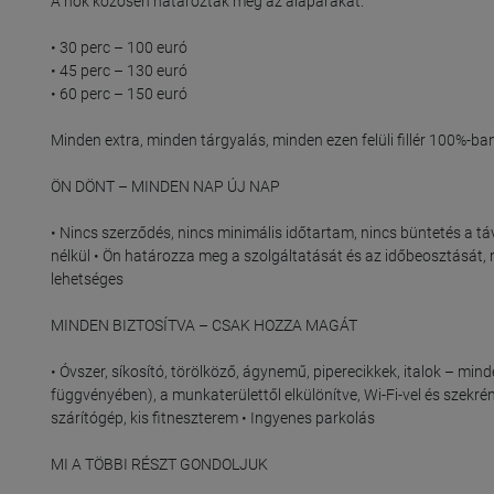
A nők közösen határozták meg az alapárakat:

• 30 perc – 100 euró

• 45 perc – 130 euró

• 60 perc – 150 euró

Minden extra, minden tárgyalás, minden ezen felüli fillér 100%-ba
ÖN DÖNT – MINDEN NAP ÚJ NAP

• Nincs szerződés, nincs minimális időtartam, nincs büntetés a t
nélkül • Ön határozza meg a szolgáltatását és az időbeosztását,
lehetséges

MINDEN BIZTOSÍTVA – CSAK HOZZA MAGÁT

• Óvszer, síkosító, törölköző, ágynemű, piperecikkek, italok – min
függvényében), a munkaterülettől elkülönítve, Wi-Fi-vel és szekré
szárítógép, kis fitneszterem • Ingyenes parkolás

MI A TÖBBI RÉSZT GONDOLJUK
