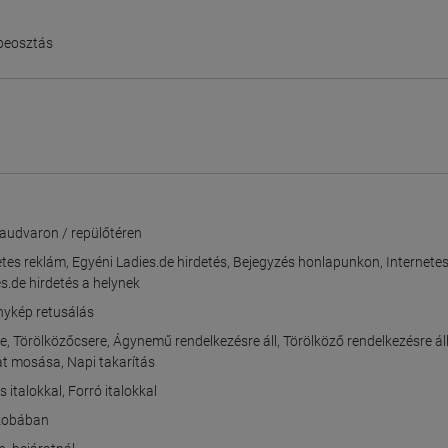
beosztás
audvaron / repülőtéren
etes reklám
,
Egyéni Ladies.de hirdetés
,
Bejegyzés honlapunkon
,
Internete
s.de hirdetés a helynek
nykép retusálás
e
,
Törölközőcsere
,
Ágynemű rendelkezésre áll
,
Törölköző rendelkezésre ál
t mosása
,
Napi takarítás
 italokkal
,
Forró italokkal
szobában