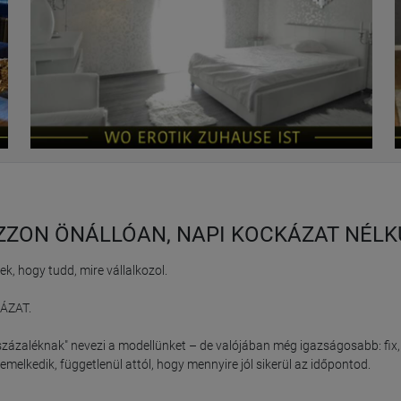
ZZON ÖNÁLLÓAN, NAPI KOCKÁZAT NÉLK
, hogy tudd, mire vállalkozol.

ÁZAT.

"százaléknak" nevezi a modellünket – de valójában még igazságosabb: fix, 
elkedik, függetlenül attól, hogy mennyire jól sikerül az időpontod.
