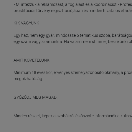
• Mi intézzük a reklámozást, a foglalást és a koordinációt • Profe
prostitúciós törvény regisztrációjában és minden hivatalos eljárásb
KIK VAGYUNK

Egy ház, nem egy gyár: mindössze 6 tematikus szoba, barátságos
egy szám vagy számunkra. Ha valami nem stimmel, beszélünk róla,
AMIT KÖVETELÜNK

Minimum 18 éves kor, érvényes személyazonosító okmány, a prostit
megbízhatóság.

GYŐZŐDJ MEG MAGAD!

Minden részlet, képek a szobákról és őszinte információk a kuliss