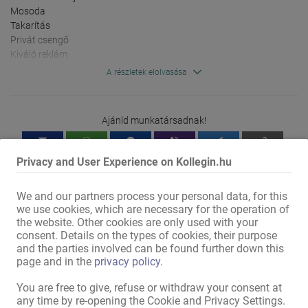
Módozatok:
napi bérbeadás
,
heti
Mosoda

bérbeadás
,
havi bérbeadás
,
Takarítás

hosszú távú bérbeadás
Privát csengő

Kiváló reklám

A részletek elolvasása
Cím jellegzetességei
Érkezz meg és kezdj el pénzt keresni!!!

Dolgozószobák száma:
7
További információkért és időpont-egyeztetéshez kérjük, vedd fel 
Ajánld munkatársadnak!
Felszereltség:
Konyha
,
Fürdőszoba
,
velünk a kapcsolatot telefonon (vagy WhatsApp-on) vagy e-
Vendégmosdó
,
Vendég WC
,
mailben.

Erkély
Privacy and User Experience on Kollegin.hu
Várjuk jelentkezésedet - Alex
Ház jellegzetességei
We and our partners process your personal data, for this
we use cookies, which are necessary for the operation of
alapítás óta eltelt idő:
26
év
the website. Other cookies are only used with your
consent. Details on the types of cookies, their purpose
Vezetőség:
német
and the parties involved can be found further down this
Házvezetés a helyszínen:
állandóan
page and in the
privacy policy
.
Mit dem Klicken von „Karte anzeigen“ erteilst du die Erlaubnis, dass
Daten an Google übermittelt werden und du damit Karten als
You are free to give, refuse or withdraw your consent at
externen Inhalt nutzen kannst.
Jelentkezőkkel szemben támasztott követelmények
any time by re-opening the Cookie and Privacy Settings.
Weitere Informationen findest du in