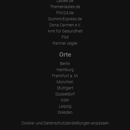
Ladies.de
portal or did he leave it completely?
How long did the visitor stay?
Themenladies.de
Lakhatási lehetőség:
rendelkezésre áll
,
külön
FKK24.de
Place of processing:
Szálláslehetőség:
külön
,
rendelkezésre áll
Gummi-Express.de
European Union & USA
További szolgáltatások:
Dona Carmen e.V.
Segitség nyújtás a szükséges
Amt für Gesundheit
munkaügyi papiroknál
,
FIM
Telefonos munkatárs
Partner cégek
rendelkezésre áll
Orte
Hely felszereltsége
Berlin
Hamburg
Internet:
kapcsolat elérhető
,
WLAN
Frankfurt a. M.
Saját csengő:
rendelkezésre áll
München
Kép a bejáratnál:
Stuttgart
Düsseldorf
a szobában:
Műholdas tv
,
LCD tv
,
Köln
Szobaszéf
,
Zuhanyzó
Leipzig
a házban:
Női WC
,
Mosógép
,
Szárító
,
Dresden
Tartózkodási/nappali helyiség
,
külön vendég WC
Cookie- und Datenschutzeinstellungen anpassen