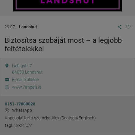
29.07.
Landshut
Biztosítsa szobáját most – a legjobb
feltételekkel
Liebigstr. 7
84030
Landshut
E-mail küldése
www.7angels.la
0151-17808020
WhatsApp
Kapcsolattartó személy:
Alex (Deutsch/Englisch)
tägl. 12-24 Uhr