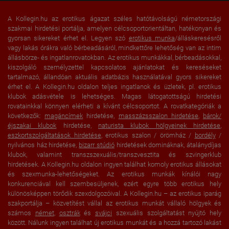
Konyha:
ülőbútorral és asztallal
,
közös
használat
A Kollegin.hu az erotikus ágazat széles hatótávolságú németországi
Fürdőszoba:
Zuhanyzó
,
egyedüli használat
szakmai hirdetési portálja, amelyen célcsoportorientáltan, hatékonyan és
gyorsan sikereket érhet el. Legyen szó
erotikus munka
/álláskeresésről
Külső megjelenés / bejárat:
diszkrét bejárat
vagy lakás órákra való bérbeadásáról, mindkettőre lehetőség van az intim
Női parkolóhely:
rendelkezésre áll
állásbörze- és ingatlanrovatokban. Az erotikus munkákkal, bérbeadásokkal,
kiszolgáló személyzettel kapcsolatos ajánlatokat és kereséseket
Vendég parkolóhely:
rendelkezésre áll
tartalmazó, állandóan aktuális adatbázis használatával gyors sikereket
Parkolás:
érhet el. A Kollegin.hu oldalon teljes ingatlanok és üzletek, pl. erotikus
ingyenes
,
a ház előtt
klubok adásvétele is lehetséges. Magas látogatottságú hirdetési
Fekvés:
Belváros
,
Üzleti negyed
,
rovatainkkal könnyen elérheti a kívánt célcsoportot. A rovatkategóriák a
Pályaudvar közelében
következők:
magáncímek
hirdetése,
masszázsszalon hirdetése
,
bárok/
éjszakai klubok
hirdetése,
naturista klubok hölgyeinek hirdetése
,
közvetlen környezetében:
Buszmegálló
,
Gyógyszertár
,
eszkortszolgáltatások hirdetése
, erotikus szalon / örömház /
bordély
/
Bank
,
Posta
,
Élelmiszerüzlet
,
nyilvános ház hirdetése,
bizarr stúdió
hirdetések domináknak, átalánydíjas
Fodrász
,
Manikűrös
,
Szolárium
,
klubok, valamint transzszexuális/transzvesztita és szvingerklub
Tornaterem
,
Étterem
,
Kávézó
hirdetések. A Kollegin.hu oldalon ingyen találhat komoly erotikus állásokat
A közelben (kb. 10 perc
és szexmunka-lehetőségeket. Az erotikus munkák kínálói nagy
Bevásárlóközpont
,
Klubok
,
konkurenciával kell szembesüljenek, ezért egyre több erotikus hely
gyaloglásra):
Mozi
különösképpen törődik szexdolgozóival. A Kollegin.hu – az erotikus iparág
szakportálja – közvetítést vállal az erotikus munkát vállaló hölgyek és
számos
német
,
osztrák
és
svájci
szexuális szolgáltatást nyújtó hely
között. Nálunk ingyen találhat új erotikus munkát és a hozzá tartozó lakást