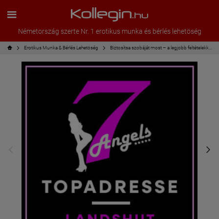
Németország szerte Nr. 1 erotikus munka és bérlés lehetöség
Erotikus Munka & Bérlés Lehetöség
Biztosítsa szobáját most – a legjobb feltételekkel