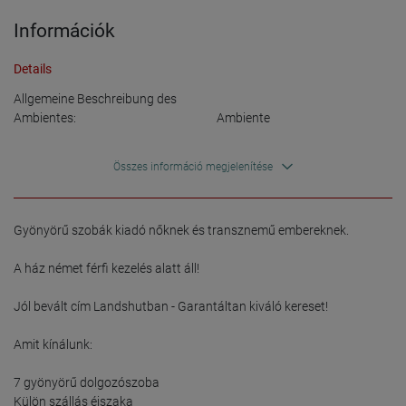
Információk
Details
Allgemeine Beschreibung des
Ambientes:
Ambiente
Összes információ megjelenítése
Ajánlat
Részbeni bérbeadás:
saját szoba
szexmunkás számára:
Hölgy
,
Rendszeres
Gyönyörű szobák kiadó nőknek és transznemű embereknek.

szolgáltatást nyújtó hölgy
,
Hölgy időpont-egyeztetéssel
,
A ház német férfi kezelés alatt áll!

Transzszexuális
,
Kezdő
,
Masszőr (közösüléssel)
,
Jól bevált cím Landshutban - Garantáltan kiváló kereset!

Masszőr (közösülés nélkül)
,
Domina
,
Szobalány
,
Bizarr
Amit kínálunk:

(aktív/passzív)
7 gyönyörű dolgozószoba

magáncímen:
Magánház
Külön szállás éjszaka
