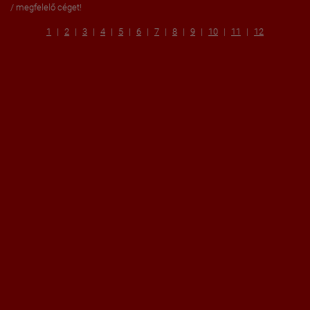
/ megfelelő céget!
1
2
3
4
5
6
7
8
9
10
11
12