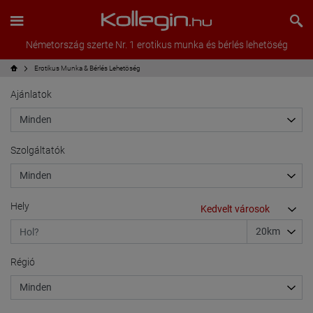
Németország szerte Nr. 1 erotikus munka és bérlés lehetöség
Erotikus Munka & Bérlés Lehetöség
Ajánlatok
Szolgáltatók
Hely
Régió