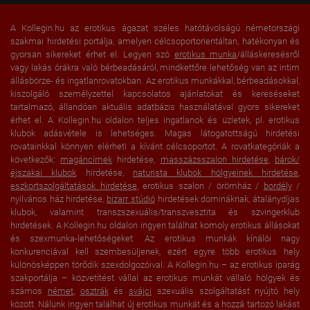
A Kollegin.hu az erotikus ágazat széles hatótávolságú németországi
szakmai hirdetési portálja, amelyen célcsoportorientáltan, hatékonyan és
gyorsan sikereket érhet el. Legyen szó
erotikus munka
/álláskeresésről
vagy lakás órákra való bérbeadásáról, mindkettőre lehetőség van az intim
állásbörze- és ingatlanrovatokban. Az erotikus munkákkal, bérbeadásokkal,
kiszolgáló személyzettel kapcsolatos ajánlatokat és kereséseket
tartalmazó, állandóan aktuális adatbázis használatával gyors sikereket
érhet el. A Kollegin.hu oldalon teljes ingatlanok és üzletek, pl. erotikus
klubok adásvétele is lehetséges. Magas látogatottságú hirdetési
rovatainkkal könnyen elérheti a kívánt célcsoportot. A rovatkategóriák a
következők:
magáncímek
hirdetése,
masszázsszalon hirdetése
,
bárok/
éjszakai klubok
hirdetése,
naturista klubok hölgyeinek hirdetése
,
eszkortszolgáltatások hirdetése
, erotikus szalon / örömház /
bordély
/
nyilvános ház hirdetése,
bizarr stúdió
hirdetések domináknak, átalánydíjas
klubok, valamint transzszexuális/transzvesztita és szvingerklub
hirdetések. A Kollegin.hu oldalon ingyen találhat komoly erotikus állásokat
és szexmunka-lehetőségeket. Az erotikus munkák kínálói nagy
konkurenciával kell szembesüljenek, ezért egyre több erotikus hely
különösképpen törődik szexdolgozóival. A Kollegin.hu – az erotikus iparág
szakportálja – közvetítést vállal az erotikus munkát vállaló hölgyek és
számos
német
,
osztrák
és
svájci
szexuális szolgáltatást nyújtó hely
között. Nálunk ingyen találhat új erotikus munkát és a hozzá tartozó lakást